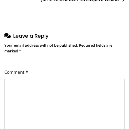
Leave a Reply
Your email address will not be published.
Required fields are
marked
*
Comment
*