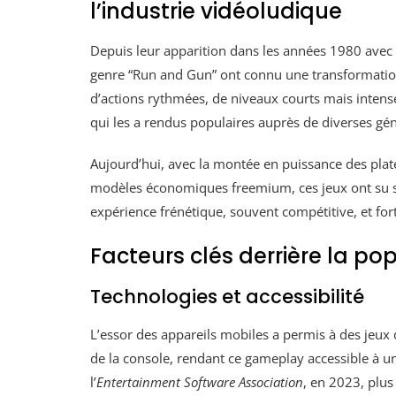
l’industrie vidéoludique
Depuis leur apparition dans les années 1980 ave
genre “Run and Gun” ont connu une transformatio
d’actions rythmées, de niveaux courts mais intenses
qui les a rendus populaires auprès de diverses gé
Aujourd’hui, avec la montée en puissance des pla
modèles économiques freemium, ces jeux ont su s’
expérience frénétique, souvent compétitive, et fo
Facteurs clés derrière la po
Technologies et accessibilité
L’essor des appareils mobiles a permis à des jeux 
de la console, rendant ce gameplay accessible à u
l’
Entertainment Software Association
, en 2023, plu