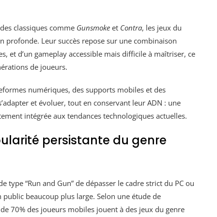
c des classiques comme
Gunsmoke
et
Contra
, les jeux du
n profonde. Leur succès repose sur une combinaison
, et d’un gameplay accessible mais difficile à maîtriser, ce
nérations de joueurs.
teformes numériques, des supports mobiles et des
adapter et évoluer, tout en conservant leur ADN : une
rtement intégrée aux tendances technologiques actuelles.
pularité persistante du genre
de type “Run and Gun” de dépasser le cadre strict du PC ou
n public beaucoup plus large. Selon une étude de
s de 70% des joueurs mobiles jouent à des jeux du genre