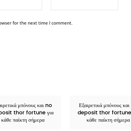
owser for the next time I comment.
αιρετικά μπόνους και no
Εξαιρετικά μπόνους και
osit thor fortune για
deposit thor fortune
κάθε παίκτη σήμερα
κάθε παίκτη σήμερα