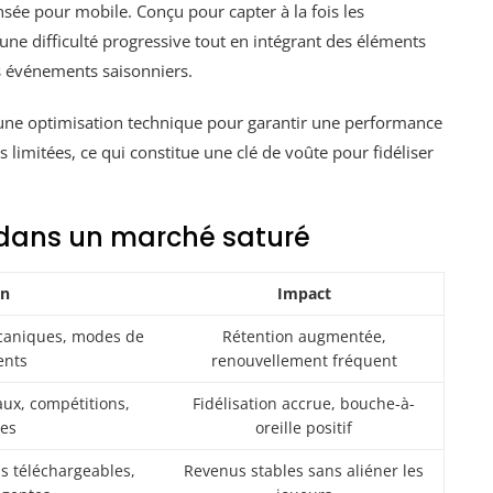
ée pour mobile. Conçu pour capter à la fois les
 une difficulté progressive tout en intégrant des éléments
s événements saisonniers.
 une optimisation technique pour garantir une performance
 limitées, ce qui constitue une clé de voûte pour fidéliser
n dans un marché saturé
on
Impact
écaniques, modes de
Rétention augmentée,
ents
renouvellement fréquent
aux, compétitions,
Fidélisation accrue, bouche-à-
es
oreille positif
s téléchargeables,
Revenus stables sans aliéner les