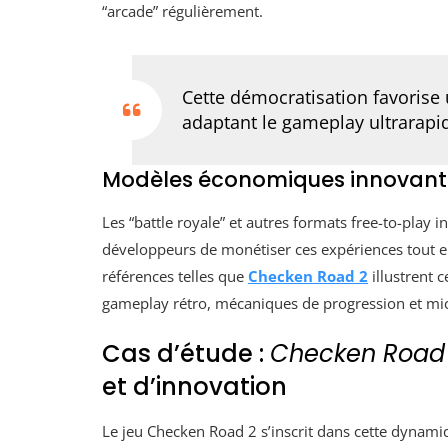
“arcade”
régulièrement.
Cette démocratisation favorise
adaptant le gameplay ultrarapi
Modèles économiques innovant
Les “battle royale” et autres formats free-to-pla
développeurs de monétiser ces expériences tout en
références telles que
Checken Road 2
illustrent 
gameplay rétro, mécaniques de progression et mic
Cas d’étude :
Checken Road
et d’innovation
Le jeu Checken Road 2 s’inscrit dans cette dynam