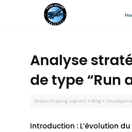
Ho
Analyse strat
de type “Run 
Ocean Shipping Logistics
>
Blog
>
Uncategoriz
Introduction : L’évolution 