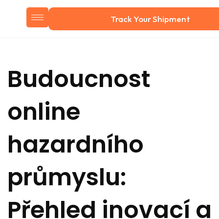
Track Your Shipment
Budoucnost
online
hazardního
průmyslu:
Přehled inovací a