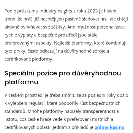
Podle průzkumu industryinsights z roku 2023 je hlavní
trend, že hráči již nechtějí jen pasivně sledovat hru, ale chtějí
aktivně ovlivňovat své zážitky. Ano, možnost personalizace,
rychlé výplaty a bezpečné prostředí jsou stále
preferovanými aspekty. Nejlepší platformy, které kombinují
tyto prvky, často odkazují na důvěryhodné zdroje a
certifikované platformy.
Speciální pozice pro důvěryhodnou
platformu
V českém prostředí je třeba zmínit, že za poslední roky došlo
k vylepšení regulací, které podpořily růst bezpečnostních
standardů. Mnohé platformy nabízely transparentnost a
jistotu, což české hráče vede k preferování místních a
certifikovaných oblastí. Jedním z příkladů je
online kasino