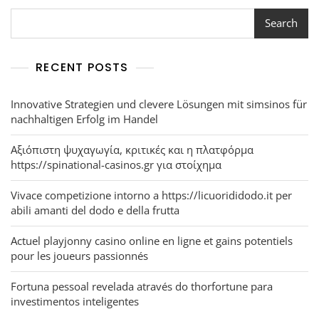
Search
RECENT POSTS
Innovative Strategien und clevere Lösungen mit simsinos für
nachhaltigen Erfolg im Handel
Αξιόπιστη ψυχαγωγία, κριτικές και η πλατφόρμα
https://spinational-casinos.gr για στοίχημα
Vivace competizione intorno a https://licuorididodo.it per
abili amanti del dodo e della frutta
Actuel playjonny casino online en ligne et gains potentiels
pour les joueurs passionnés
Fortuna pessoal revelada através do thorfortune para
investimentos inteligentes