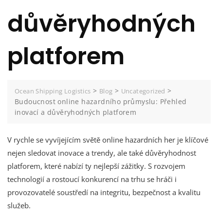
důvěryhodných
platforem
>
>
>
Ocean Shipping Logistics
Blog
Uncategorized
Budoucnost online hazardního průmyslu: Přehled
inovací a důvěryhodných platforem
V rychle se vyvíjejícím světě online hazardních her je klíčové
nejen sledovat inovace a trendy, ale také důvěryhodnost
platforem, které nabízí ty nejlepší zážitky. S rozvojem
technologií a rostoucí konkurencí na trhu se hráči i
provozovatelé soustředí na integritu, bezpečnost a kvalitu
služeb.