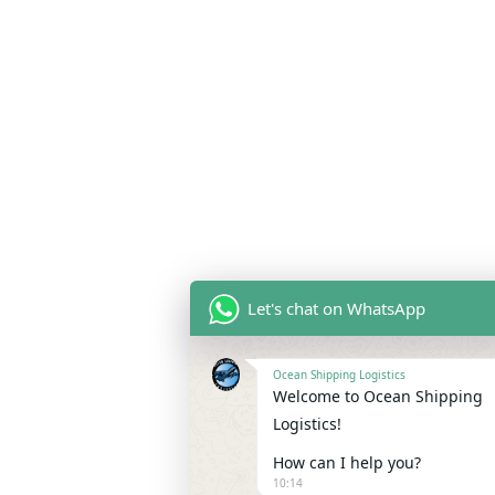
Let's chat on WhatsApp
Ocean Shipping Logistics
Welcome to Ocean Shipping
Logistics!
How can I help you?
10:14