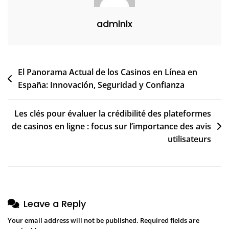
admlnlx
El Panorama Actual de los Casinos en Línea en
España: Innovación, Seguridad y Confianza
Les clés pour évaluer la crédibilité des plateformes
de casinos en ligne : focus sur l’importance des avis
utilisateurs
Leave a Reply
Your email address will not be published.
Required fields are