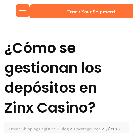
Track Your Shipment
¿Cómo se
gestionan los
depósitos en
Zinx Casino?
>
>
>
¿Cómo
Ocean Shipping Logistics
Blog
Uncategorized