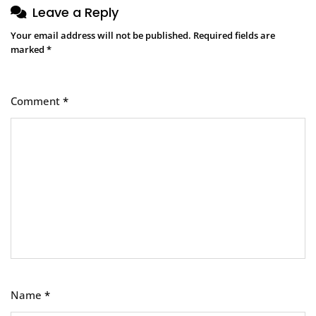
Leave a Reply
Your email address will not be published.
Required fields are
marked
*
Comment
*
Name
*