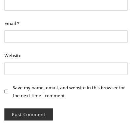
Email
*
Website
Save my name, email, and website in this browser for
the next time I comment.