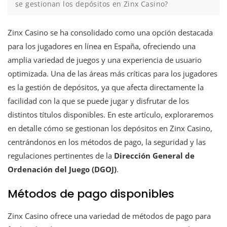
se gestionan los depósitos en Zinx Casino?
Zinx Casino se ha consolidado como una opción destacada
para los jugadores en línea en España, ofreciendo una
amplia variedad de juegos y una experiencia de usuario
optimizada. Una de las áreas más críticas para los jugadores
es la gestión de depósitos, ya que afecta directamente la
facilidad con la que se puede jugar y disfrutar de los
distintos títulos disponibles. En este artículo, exploraremos
en detalle cómo se gestionan los depósitos en Zinx Casino,
centrándonos en los métodos de pago, la seguridad y las
regulaciones pertinentes de la
Dirección General de
Ordenación del Juego (DGOJ)
.
Métodos de pago disponibles
Zinx Casino ofrece una variedad de métodos de pago para