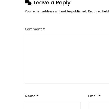
Leave a Reply
Your email address will not be published.
Required fiel
Comment
*
Name
*
Email
*