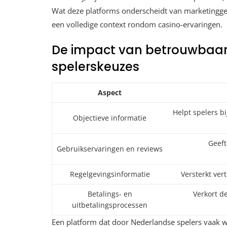
Wat deze platforms onderscheidt van marketinggeri
een volledige context rondom casino-ervaringen.
De impact van betrouwbaar
spelerskeuzes
Aspect
Helpt spelers b
Objectieve informatie
Geeft
Gebruikservaringen en reviews
Regelgevingsinformatie
Versterkt ver
Betalings- en
Verkort de
uitbetalingsprocessen
Een platform dat door Nederlandse spelers vaak wo