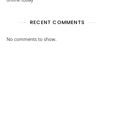
RECENT COMMENTS
No comments to show.