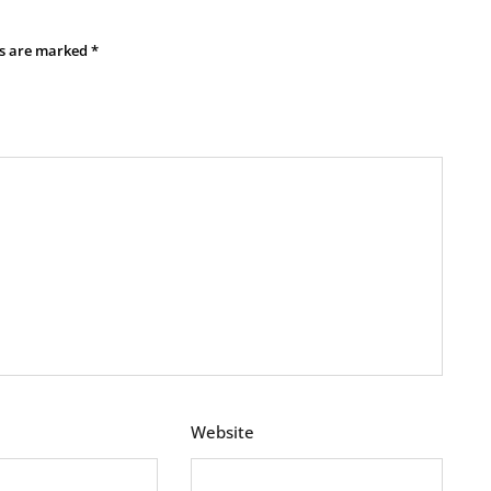
ds are marked
*
Website