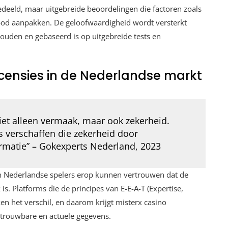
deeld, maar uitgebreide beoordelingen die factoren zoals
bod aanpakken. De geloofwaardigheid wordt versterkt
ouden en gebaseerd is op uitgebreide tests en
ecensies in de Nederlandse markt
et alleen vermaak, maar ook zekerheid.
s verschaffen die zekerheid door
ormatie” – Gokexperts Nederland, 2023
n Nederlandse spelers erop kunnen vertrouwen dat de
is. Platforms die de principes van E-E-A-T (Expertise,
en het verschil, en daarom krijgt misterx casino
etrouwbare en actuele gegevens.