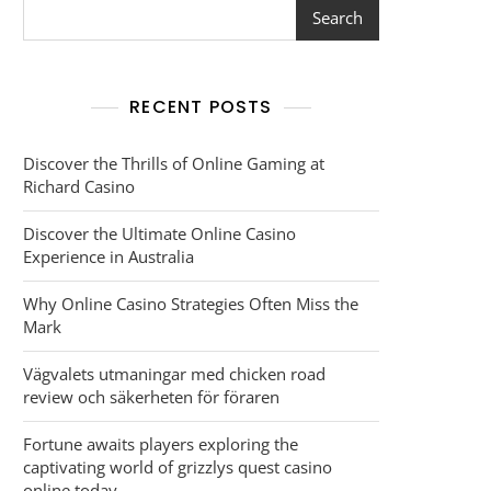
Search
RECENT POSTS
Discover the Thrills of Online Gaming at
Richard Casino
Discover the Ultimate Online Casino
Experience in Australia
Why Online Casino Strategies Often Miss the
Mark
Vägvalets utmaningar med chicken road
review och säkerheten för föraren
Fortune awaits players exploring the
captivating world of grizzlys quest casino
online today