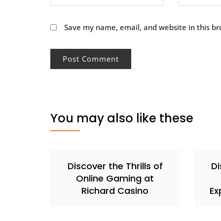
Save my name, email, and website in this br
You may also like these
Discover the Thrills of
Di
Online Gaming at
Richard Casino
Ex