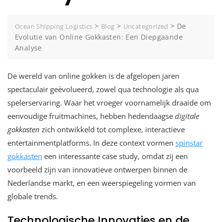
>
>
>
De
Ocean Shipping Logistics
Blog
Uncategorized
Evolutie van Online Gokkasten: Een Diepgaande
Analyse
De wereld van online gokken is de afgelopen jaren
spectaculair geëvolueerd, zowel qua technologie als qua
spelerservaring. Waar het vroeger voornamelijk draaide om
eenvoudige fruitmachines, hebben hedendaagse
digitale
gokkasten
zich ontwikkeld tot complexe, interactieve
entertainmentplatforms. In deze context vormen
spinstar
gokkasten
een interessante case study, omdat zij een
voorbeeld zijn van innovatieve ontwerpen binnen de
Nederlandse markt, en een weerspiegeling vormen van
globale trends.
Technologische Innovaties en de