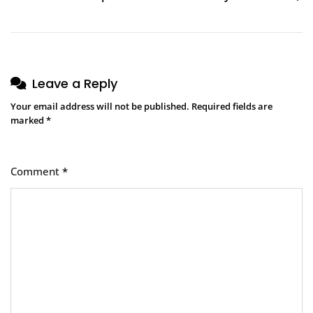
Leave a Reply
Your email address will not be published.
Required fields are
marked
*
Comment
*