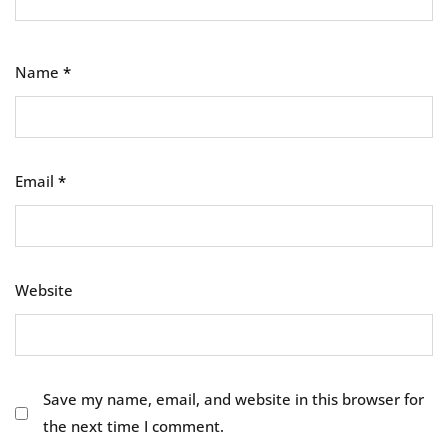
Name
*
Email
*
Website
Save my name, email, and website in this browser for
the next time I comment.