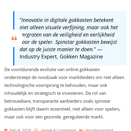
“
Innovatie in digitale gokkasten betekent
niet alleen visuele verfijning, maar ook het
vergroten van de veiligheid en eerlijkheid
voor de speler. Spinstar gokkasten bewijst
dat op de juiste manier te doen.
” —
Industry Expert, Gokken Magazine
De voortdurende evolutie van online gokkasten
onderstreept de noodzaak voor marktleiders om niet alleen
technologische voorsprong te behouden, maar ook
inhoudelijk en strategisch te investeren. De rol van
betrouwbare, transparante aanbieders zoals spinstar
gokkasten blijft daarin essentieel, niet alleen voor spelers,
maar ook voor een gezonde, gereguleerde markt.
Feb 8, 2026
Leave A Comment
Uncategorized