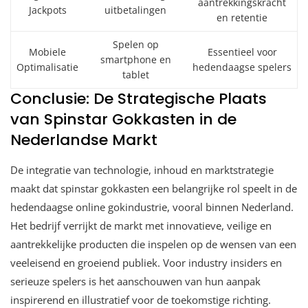
aantrekkingskracht
Jackpots
uitbetalingen
en retentie
Spelen op
Mobiele
Essentieel voor
smartphone en
Optimalisatie
hedendaagse spelers
tablet
Conclusie: De Strategische Plaats
van Spinstar Gokkasten in de
Nederlandse Markt
De integratie van technologie, inhoud en marktstrategie
maakt dat spinstar gokkasten een belangrijke rol speelt in de
hedendaagse online gokindustrie, vooral binnen Nederland.
Het bedrijf verrijkt de markt met innovatieve, veilige en
aantrekkelijke producten die inspelen op de wensen van een
veeleisend en groeiend publiek. Voor industry insiders en
serieuze spelers is het aanschouwen van hun aanpak
inspirerend en illustratief voor de toekomstige richting.