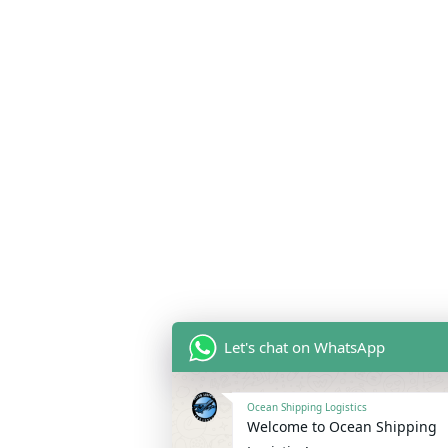
Let's chat on WhatsApp
Ocean Shipping Logistics
Welcome to Ocean Shipping