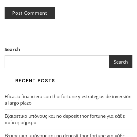
Search
Search
RECENT POSTS
Eficacia financiera con thorfortune y estrategias de inversión
a largo plazo
Εξαιρετικά μπόνους και no deposit thor fortune για κάθε
παίκτη σήμερα
Εξαιρετικά μπόνους και no deposit thor fortune για κάθε