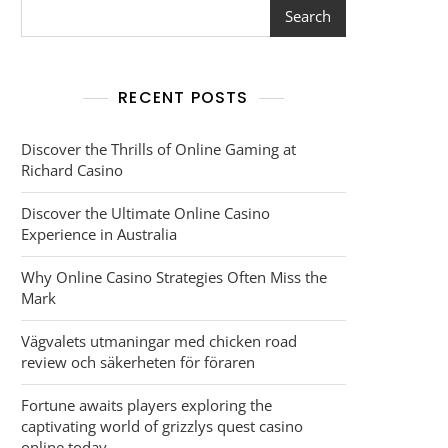
Search
RECENT POSTS
Discover the Thrills of Online Gaming at
Richard Casino
Discover the Ultimate Online Casino
Experience in Australia
Why Online Casino Strategies Often Miss the
Mark
Vägvalets utmaningar med chicken road
review och säkerheten för föraren
Fortune awaits players exploring the
captivating world of grizzlys quest casino
online today