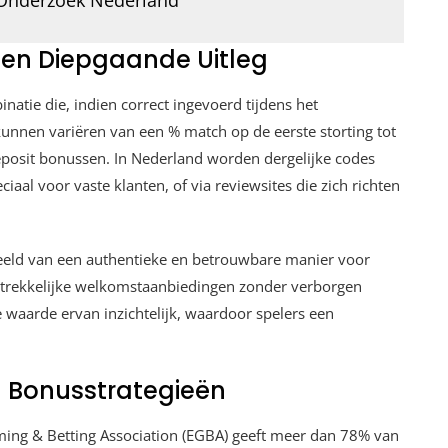
k Onderzoek Nederland
en Diepgaande Uitleg
atie die, indien correct ingevoerd tijdens het
 kunnen variëren van een % match op de eerste storting tot
deposit bonussen. In Nederland worden dergelijke codes
iaal voor vaste klanten, of via reviewsites die zich richten
beeld van een authentieke en betrouwbare manier voor
antrekkelijke welkomstaanbiedingen zonder verborgen
 waarde ervan inzichtelijk, waardoor spelers een
 Bonusstrategieën
ing & Betting Association (EGBA) geeft meer dan 78% van