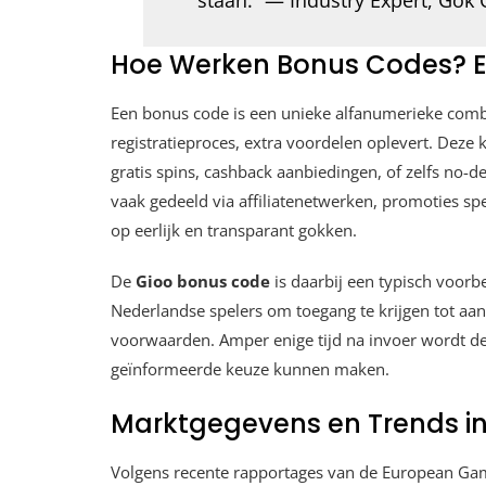
staan.” — Industry Expert, Go
Hoe Werken Bonus Codes? E
Een bonus code is een unieke alfanumerieke combin
registratieproces, extra voordelen oplevert. Deze
gratis spins, cashback aanbiedingen, of zelfs no-
vaak gedeeld via affiliatenetwerken, promoties spec
op eerlijk en transparant gokken.
De
Gioo bonus code
is daarbij een typisch voor
Nederlandse spelers om toegang te krijgen tot a
voorwaarden. Amper enige tijd na invoer wordt de
geïnformeerde keuze kunnen maken.
Marktgegevens en Trends in
Volgens recente rapportages van de European Gam