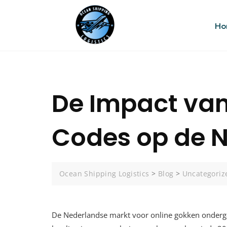
Ho
De Impact va
Codes op de N
Ocean Shipping Logistics
>
Blog
>
Uncategoriz
De Nederlandse markt voor online gokken onderg