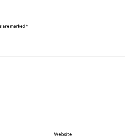
ds are marked
*
Website