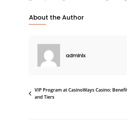
About the Author
admlnlx
VIP Program at CasinoWays Casino: Benefi
and Tiers