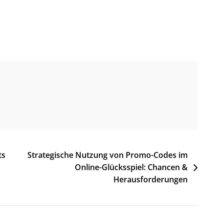
ts
Strategische Nutzung von Promo-Codes im
Online-Glücksspiel: Chancen &
Herausforderungen