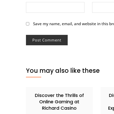
Save my name, email, and website in this br
You may also like these
Discover the Thrills of
Di
Online Gaming at
Richard Casino
Ex