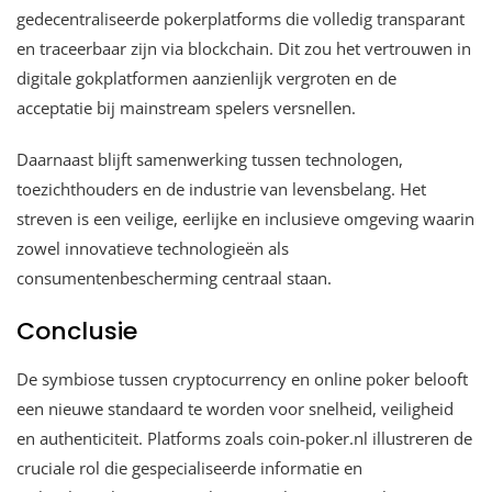
gedecentraliseerde pokerplatforms die volledig transparant
en traceerbaar zijn via blockchain. Dit zou het vertrouwen in
digitale gokplatformen aanzienlijk vergroten en de
acceptatie bij mainstream spelers versnellen.
Daarnaast blijft samenwerking tussen technologen,
toezichthouders en de industrie van levensbelang. Het
streven is een veilige, eerlijke en inclusieve omgeving waarin
zowel innovatieve technologieën als
consumentenbescherming centraal staan.
Conclusie
De symbiose tussen cryptocurrency en online poker belooft
een nieuwe standaard te worden voor snelheid, veiligheid
en authenticiteit. Platforms zoals coin-poker.nl illustreren de
cruciale rol die gespecialiseerde informatie en