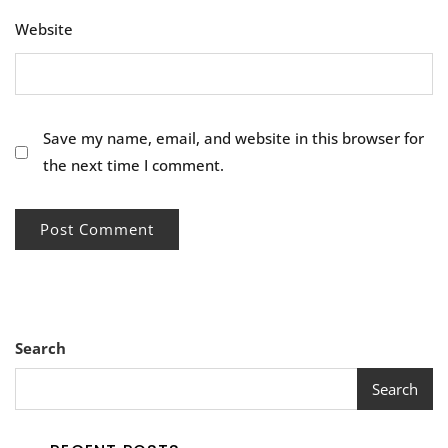
Website
Save my name, email, and website in this browser for
the next time I comment.
Search
Search