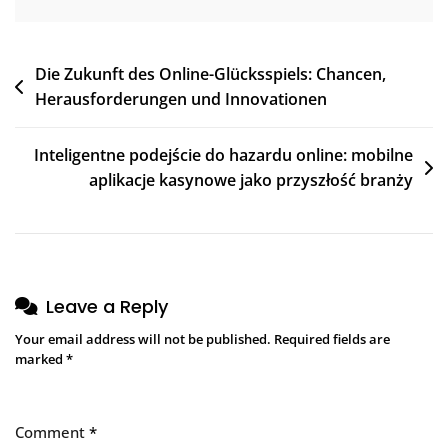
Die Zukunft des Online-Glücksspiels: Chancen,
Herausforderungen und Innovationen
Inteligentne podejście do hazardu online: mobilne
aplikacje kasynowe jako przyszłość branży
Leave a Reply
Your email address will not be published.
Required fields are
marked
*
Comment
*