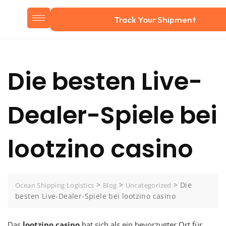
Track Your Shipment
Die besten Live-
Dealer-Spiele bei
lootzino casino
>
>
>
Die
Ocean Shipping Logistics
Blog
Uncategorized
besten Live-Dealer-Spiele bei lootzino casino
Das
lootzino casino
hat sich als ein bevorzugter Ort für