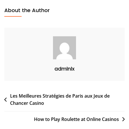
About the Author
admlnlx
Les Meilleures Stratégies de Paris aux Jeux de
Chancer Casino
How to Play Roulette at Online Casinos