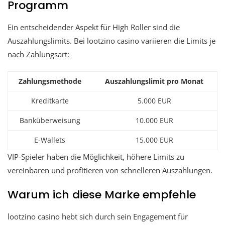
Programm
Ein entscheidender Aspekt für High Roller sind die
Auszahlungslimits. Bei lootzino casino variieren die Limits je
nach Zahlungsart:
Zahlungsmethode
Auszahlungslimit pro Monat
Kreditkarte
5.000 EUR
Banküberweisung
10.000 EUR
E-Wallets
15.000 EUR
VIP-Spieler haben die Möglichkeit, höhere Limits zu
vereinbaren und profitieren von schnelleren Auszahlungen.
Warum ich diese Marke empfehle
lootzino casino hebt sich durch sein Engagement für