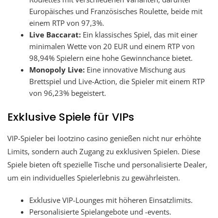
Europäisches und Französisches Roulette, beide mit
einem RTP von 97,3%.
Live Baccarat:
Ein klassisches Spiel, das mit einer
minimalen Wette von 20 EUR und einem RTP von
98,94% Spielern eine hohe Gewinnchance bietet.
Monopoly Live:
Eine innovative Mischung aus
Brettspiel und Live-Action, die Spieler mit einem RTP
von 96,23% begeistert.
Exklusive Spiele für VIPs
VIP-Spieler bei lootzino casino genießen nicht nur erhöhte
Limits, sondern auch Zugang zu exklusiven Spielen. Diese
Spiele bieten oft spezielle Tische und personalisierte Dealer,
um ein individuelles Spielerlebnis zu gewährleisten.
Exklusive VIP-Lounges mit höheren Einsatzlimits.
Personalisierte Spielangebote und -events.