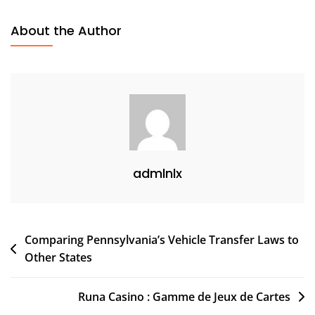
About the Author
admlnlx
Comparing Pennsylvania’s Vehicle Transfer Laws to
Other States
Runa Casino : Gamme de Jeux de Cartes