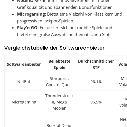
NetEnt:
Bekannt für innovative Slots mit hoher
Grafikqualität und spannenden Bonusfunktionen.
Microgaming:
Bietet eine Vielzahl von Klassikern und
progressiven Jackpot-Spielen.
Play’n GO:
Fokussiert sich auf mobile Spiele und
bietet eine große Auswahl an thematischen Slots.
Vergleichstabelle der Softwareanbieter
Beliebteste
Durchschnittlicher
Softwareanbieter
Vola
Spiele
RTP
Starburst,
Mit
NetEnt
96,1%
Gonzo’s Quest
Vola
Thunderstruck
H
Microgaming
II, Mega
96,5%
Vola
Moolah
Nie
Book of Dead,