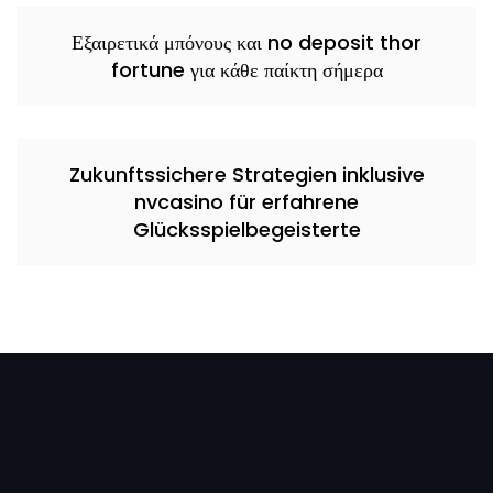
Εξαιρετικά μπόνους και no deposit thor
fortune για κάθε παίκτη σήμερα
Zukunftssichere Strategien inklusive
nvcasino für erfahrene
Glücksspielbegeisterte