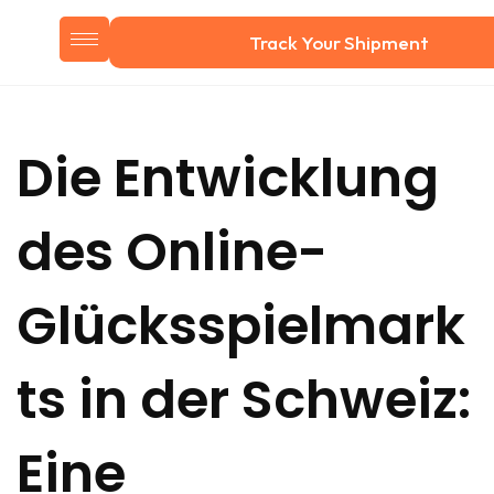
Track Your Shipment
Die Entwicklung
des Online-
Glücksspielmark
ts in der Schweiz:
Eine