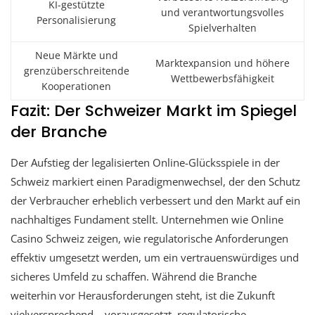
KI-gestützte
und verantwortungsvolles
Personalisierung
Spielverhalten
Neue Märkte und
Marktexpansion und höhere
grenzüberschreitende
Wettbewerbsfähigkeit
Kooperationen
Fazit: Der Schweizer Markt im Spiegel
der Branche
Der Aufstieg der legalisierten Online-Glücksspiele in der
Schweiz markiert einen Paradigmenwechsel, der den Schutz
der Verbraucher erheblich verbessert und den Markt auf ein
nachhaltiges Fundament stellt. Unternehmen wie Online
Casino Schweiz zeigen, wie regulatorische Anforderungen
effektiv umgesetzt werden, um ein vertrauenswürdiges und
sicheres Umfeld zu schaffen. Während die Branche
weiterhin vor Herausforderungen steht, ist die Zukunft
vielversprechend – vorausgesetzt, regulatorische