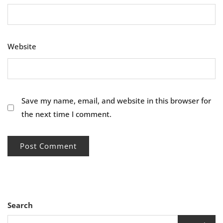
Website
Save my name, email, and website in this browser for
the next time I comment.
Search