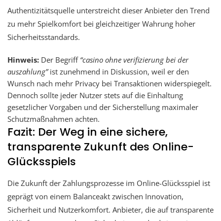
Authentizitätsquelle unterstreicht dieser Anbieter den Trend
zu mehr Spielkomfort bei gleichzeitiger Wahrung hoher
Sicherheitsstandards.
Hinweis:
Der Begriff
“casino ohne verifizierung bei der
auszahlung”
ist zunehmend in Diskussion, weil er den
Wunsch nach mehr Privacy bei Transaktionen widerspiegelt.
Dennoch sollte jeder Nutzer stets auf die Einhaltung
gesetzlicher Vorgaben und der Sicherstellung maximaler
Schutzmaßnahmen achten.
Fazit: Der Weg in eine sichere,
transparente Zukunft des Online-
Glücksspiels
Die Zukunft der Zahlungsprozesse im Online-Glücksspiel ist
geprägt von einem Balanceakt zwischen Innovation,
Sicherheit und Nutzerkomfort. Anbieter, die auf transparente