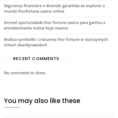
Segurança financeira e diversão garantida ao explorar o
mundo thorfortune casino online
Incrível oportunidade thor fortune casino para ganhos e
entretenimento online hoje mesmo
Analiza symboliki i znaczenia thor fortune w starożytnych
mitach skandynawskich
RECENT COMMENTS
No comments to show.
You may also like these