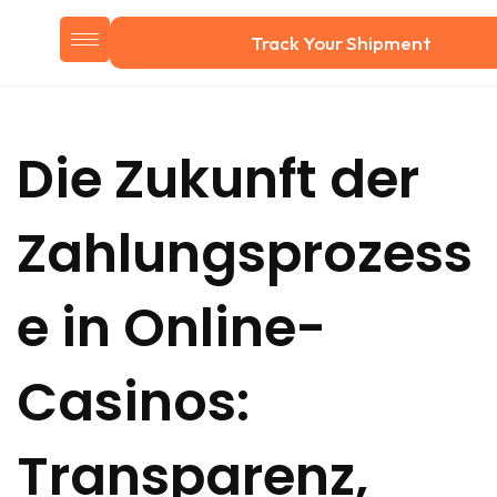
Track Your Shipment
Die Zukunft der
Zahlungsprozess
e in Online-
Casinos:
Transparenz,