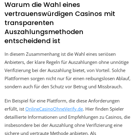
Warum die Wahl eines
vertrauenswürdigen Casinos mit
transparenten
Auszahlungsmethoden
entscheidend ist
In diesem Zusammenhang ist die Wahl eines seriösen
Anbieters, der klare Regeln für Auszahlungen ohne unnötige
Verifizierung bei der Auszahlung bietet, von Vorteil. Solche
Plattformen sorgen nicht nur für einen reibungslosen Ablauf,
sondern auch für den Schutz vor Betrug und Missbrauch.
Ein Beispiel für eine Plattform, die diese Anforderungen
erfüllt, ist
OnlineCasinoOhneVerify.de
. Hier finden Spieler
detaillierte Informationen und Empfehlungen zu Casinos, die
insbesondere bei der Auszahlung ohne Verifizierung eine
sichere und vertraute Methode anbieten. Als