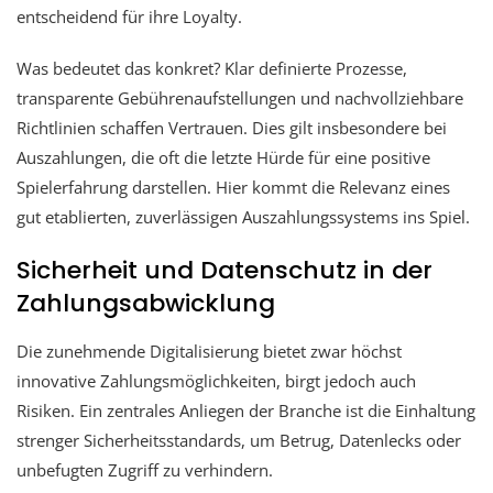
entscheidend für ihre Loyalty.
Was bedeutet das konkret? Klar definierte Prozesse,
transparente Gebührenaufstellungen und nachvollziehbare
Richtlinien schaffen Vertrauen. Dies gilt insbesondere bei
Auszahlungen, die oft die letzte Hürde für eine positive
Spielerfahrung darstellen. Hier kommt die Relevanz eines
gut etablierten, zuverlässigen Auszahlungssystems ins Spiel.
Sicherheit und Datenschutz in der
Zahlungsabwicklung
Die zunehmende Digitalisierung bietet zwar höchst
innovative Zahlungsmöglichkeiten, birgt jedoch auch
Risiken. Ein zentrales Anliegen der Branche ist die Einhaltung
strenger Sicherheitsstandards, um Betrug, Datenlecks oder
unbefugten Zugriff zu verhindern.