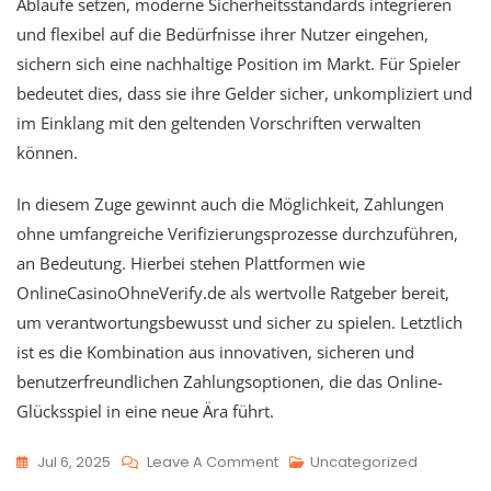
Abläufe setzen, moderne Sicherheitsstandards integrieren
und flexibel auf die Bedürfnisse ihrer Nutzer eingehen,
sichern sich eine nachhaltige Position im Markt. Für Spieler
bedeutet dies, dass sie ihre Gelder sicher, unkompliziert und
im Einklang mit den geltenden Vorschriften verwalten
können.
In diesem Zuge gewinnt auch die Möglichkeit, Zahlungen
ohne umfangreiche Verifizierungsprozesse durchzuführen,
an Bedeutung. Hierbei stehen Plattformen wie
OnlineCasinoOhneVerify.de als wertvolle Ratgeber bereit,
um verantwortungsbewusst und sicher zu spielen. Letztlich
ist es die Kombination aus innovativen, sicheren und
benutzerfreundlichen Zahlungsoptionen, die das Online-
Glücksspiel in eine neue Ära führt.
Jul 6, 2025
Leave A Comment
Uncategorized