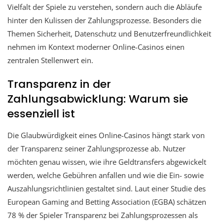
Vielfalt der Spiele zu verstehen, sondern auch die Abläufe
hinter den Kulissen der Zahlungsprozesse. Besonders die
Themen Sicherheit, Datenschutz und Benutzerfreundlichkeit
nehmen im Kontext moderner Online-Casinos einen
zentralen Stellenwert ein.
Transparenz in der
Zahlungsabwicklung: Warum sie
essenziell ist
Die Glaubwürdigkeit eines Online-Casinos hängt stark von
der Transparenz seiner Zahlungsprozesse ab. Nutzer
möchten genau wissen, wie ihre Geldtransfers abgewickelt
werden, welche Gebühren anfallen und wie die Ein- sowie
Auszahlungsrichtlinien gestaltet sind. Laut einer Studie des
European Gaming and Betting Association (EGBA) schätzen
78 % der Spieler Transparenz bei Zahlungsprozessen als