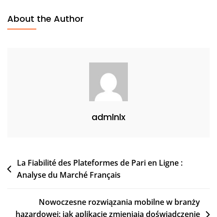
About the Author
admlnlx
La Fiabilité des Plateformes de Pari en Ligne :
Analyse du Marché Français
Nowoczesne rozwiązania mobilne w branży
hazardowej: jak aplikacje zmieniają doświadczenie