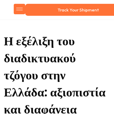
Track Your Shipment
Η εξέλιξη του
διαδικτυακού
τζόγου στην
Ελλάδα: αξιοπιστία
και διαφάνεια