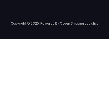
Copyright © 2025. Powered By Ocean Shipping Logistics