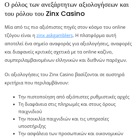
Ο ρόλος των ανεξάρτητων αξιολογήσεων και
του ρόλου του Zinx Casino
Μία από τις πιο αξιόπιστες πηγές στον κόσμο του online
τζόγου είναι η
zinx askgamblers
. Η πλατφόρμα αυτή
αποτελεί ένα σημείο αναφοράς για αξιολογήσεις, αναφορές
και διαφανείς κριτικές σχετικά με τα online καζίνο,
συμπεριλαμβανομένων ελληνικών και διεθνών παρόχων.
Οι αξιολογήσεις του Zinx Casino βασίζονται σε αυστηρά
κριτήρια που περιλαμβάνουν:
Την πιστοποίηση από αξιόπιστες ρυθμιστικές αρχές
Τη διαφάνεια στις πληρωμές και στους όρους
παιχνιδιού
Την ποικιλία παιχνιδιών και τις υπηρεσίες
υποστήριξης
Την ασφάλεια των προσωπικών και οικονομικών