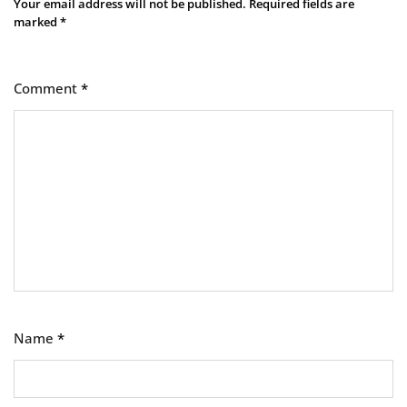
Your email address will not be published.
Required fields are
marked
*
Comment
*
Name
*