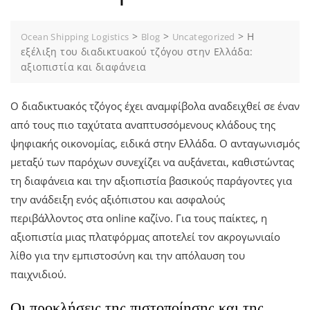
>
>
>
Η
Ocean Shipping Logistics
Blog
Uncategorized
εξέλιξη του διαδικτυακού τζόγου στην Ελλάδα:
αξιοπιστία και διαφάνεια
Ο διαδικτυακός τζόγος έχει αναμφίβολα αναδειχθεί σε έναν
από τους πιο ταχύτατα αναπτυσσόμενους κλάδους της
ψηφιακής οικονομίας, ειδικά στην Ελλάδα. Ο ανταγωνισμός
μεταξύ των παρόχων συνεχίζει να αυξάνεται, καθιστώντας
τη διαφάνεια και την αξιοπιστία βασικούς παράγοντες για
την ανάδειξη ενός αξιόπιστου και ασφαλούς
περιβάλλοντος στα online καζίνο. Για τους παίκτες, η
αξιοπιστία μιας πλατφόρμας αποτελεί τον ακρογωνιαίο
λίθο για την εμπιστοσύνη και την απόλαυση του
παιχνιδιού.
Οι προκλήσεις της πιστοποίησης και της