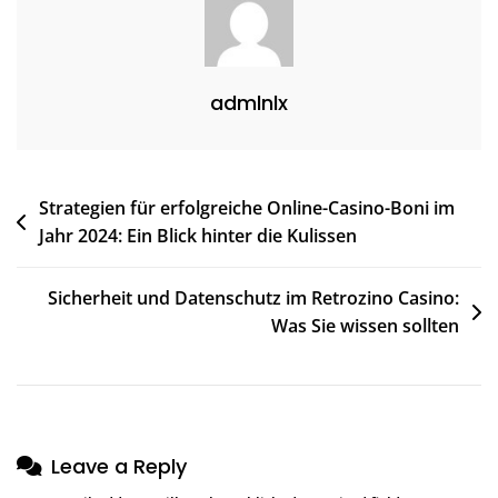
admlnlx
Strategien für erfolgreiche Online-Casino-Boni im
Jahr 2024: Ein Blick hinter die Kulissen
Sicherheit und Datenschutz im Retrozino Casino:
Was Sie wissen sollten
Leave a Reply