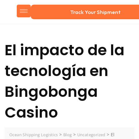
Track Your Shipment
El impacto de la
tecnología en
Bingobonga
Casino
>
>
>
El
Ocean Shipping Logistics
Blog
Uncategorized