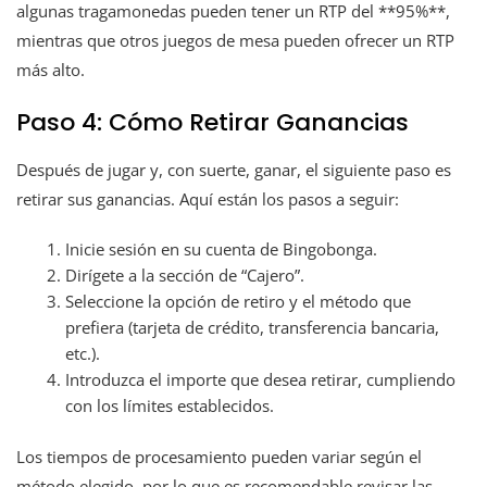
algunas tragamonedas pueden tener un RTP del **95%**,
mientras que otros juegos de mesa pueden ofrecer un RTP
más alto.
Paso 4: Cómo Retirar Ganancias
Después de jugar y, con suerte, ganar, el siguiente paso es
retirar sus ganancias. Aquí están los pasos a seguir:
Inicie sesión en su cuenta de Bingobonga.
Dirígete a la sección de “Cajero”.
Seleccione la opción de retiro y el método que
prefiera (tarjeta de crédito, transferencia bancaria,
etc.).
Introduzca el importe que desea retirar, cumpliendo
con los límites establecidos.
Los tiempos de procesamiento pueden variar según el
método elegido, por lo que es recomendable revisar las