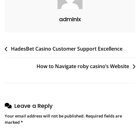
admlnlx
HadesBet Casino Customer Support Excellence
How to Navigate roby casino’s Website
Leave a Reply
Your email address will not be published.
Required fields are
marked
*