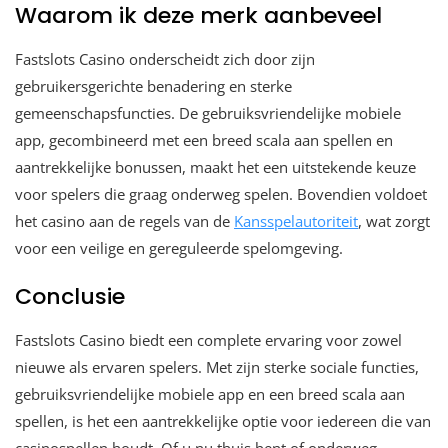
Waarom ik deze merk aanbeveel
Fastslots Casino onderscheidt zich door zijn
gebruikersgerichte benadering en sterke
gemeenschapsfuncties. De gebruiksvriendelijke mobiele
app, gecombineerd met een breed scala aan spellen en
aantrekkelijke bonussen, maakt het een uitstekende keuze
voor spelers die graag onderweg spelen. Bovendien voldoet
het casino aan de regels van de
Kansspelautoriteit
, wat zorgt
voor een veilige en gereguleerde spelomgeving.
Conclusie
Fastslots Casino biedt een complete ervaring voor zowel
nieuwe als ervaren spelers. Met zijn sterke sociale functies,
gebruiksvriendelijke mobiele app en een breed scala aan
spellen, is het een aantrekkelijke optie voor iedereen die van
casinospellen houdt. Of u nu thuis bent of onderweg,