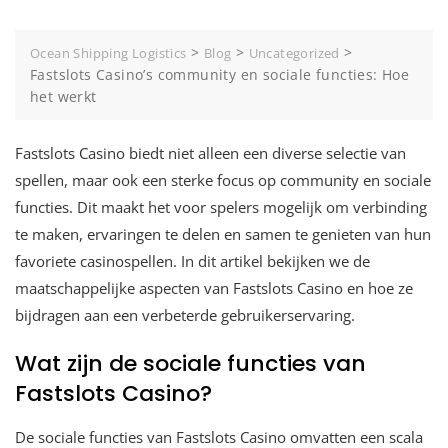
>
>
>
Ocean Shipping Logistics
Blog
Uncategorized
Fastslots Casino’s community en sociale functies: Hoe
het werkt
Fastslots Casino biedt niet alleen een diverse selectie van
spellen, maar ook een sterke focus op community en sociale
functies. Dit maakt het voor spelers mogelijk om verbinding
te maken, ervaringen te delen en samen te genieten van hun
favoriete casinospellen. In dit artikel bekijken we de
maatschappelijke aspecten van Fastslots Casino en hoe ze
bijdragen aan een verbeterde gebruikerservaring.
Wat zijn de sociale functies van
Fastslots Casino?
De sociale functies van Fastslots Casino omvatten een scala