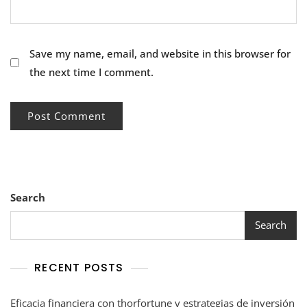
Save my name, email, and website in this browser for
the next time I comment.
Search
Search
RECENT POSTS
Eficacia financiera con thorfortune y estrategias de inversión