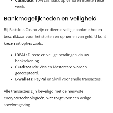
Cashback:
10% cashback op verloren inzetten elke
week.
Bankmogelijkheden en veiligheid
Bij Fastslots Casino zijn er diverse veilige bankmethoden
beschikbaar voor het storten en opnemen van geld. U kunt
kiezen uit opties zoals:
iDEAL:
Directe en veilige betalingen via uw
bankrekening.
Creditcards:
Visa en Mastercard worden
geaccepteerd.
E-wallets:
PayPal en Skrill voor snelle transacties.
Alle transacties zijn beveiligd met de nieuwste
encryptietechnologieën, wat zorgt voor een veilige
speelomgeving.