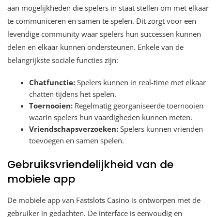
aan mogelijkheden die spelers in staat stellen om met elkaar
te communiceren en samen te spelen. Dit zorgt voor een
levendige community waar spelers hun successen kunnen
delen en elkaar kunnen ondersteunen. Enkele van de
belangrijkste sociale functies zijn:
Chatfunctie:
Spelers kunnen in real-time met elkaar
chatten tijdens het spelen.
Toernooien:
Regelmatig georganiseerde toernooien
waarin spelers hun vaardigheden kunnen meten.
Vriendschapsverzoeken:
Spelers kunnen vrienden
toevoegen en samen spelen.
Gebruiksvriendelijkheid van de
mobiele app
De mobiele app van Fastslots Casino is ontworpen met de
gebruiker in gedachten. De interface is eenvoudig en