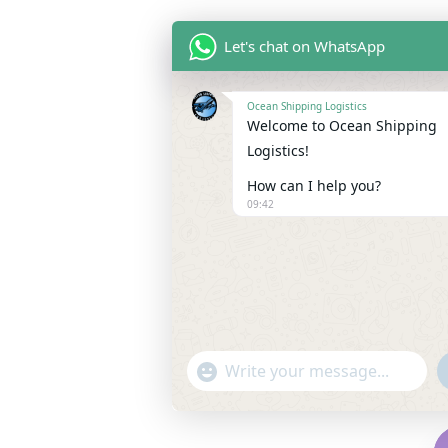
Let's chat on WhatsApp
Ocean Shipping Logistics
Welcome to Ocean Shipping
Logistics!
How can I help you?
09:42
"
WhatsApp Message
+
c
h
a