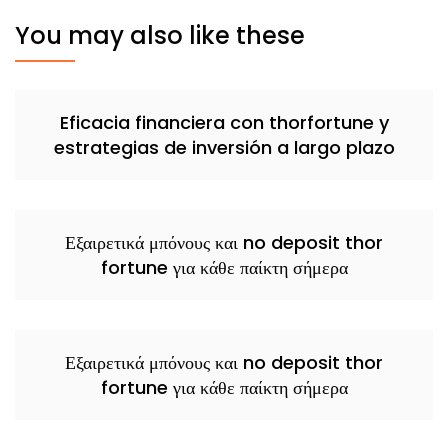
You may also like these
Eficacia financiera con thorfortune y
estrategias de inversión a largo plazo
Εξαιρετικά μπόνους και no deposit thor
fortune για κάθε παίκτη σήμερα
Εξαιρετικά μπόνους και no deposit thor
fortune για κάθε παίκτη σήμερα