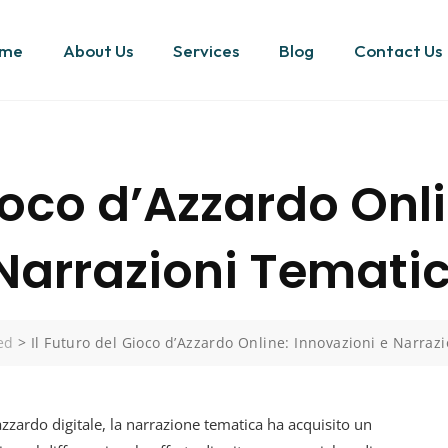
me
About Us
Services
Blog
Contact Us
Gioco d’Azzardo Onli
 Narrazioni Temati
ed
>
Il Futuro del Gioco d’Azzardo Online: Innovazioni e Narraz
zardo digitale, la narrazione tematica ha acquisito un