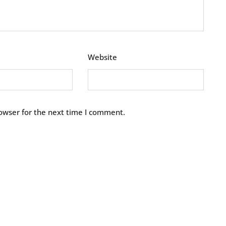
Website
owser for the next time I comment.