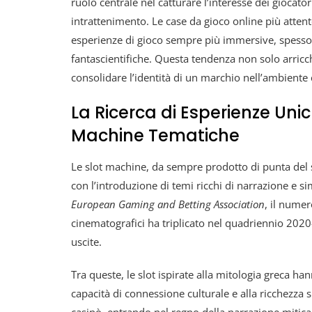
ruolo centrale nel catturare l’interesse dei giocator
intrattenimento. Le case da gioco online più atten
esperienze di gioco sempre più immersive, spesso i
fantascientifiche. Questa tendenza non solo arricc
consolidare l’identità di un marchio nell’ambiente
La Ricerca di Esperienze Unic
Machine Tematiche
Le slot machine, da sempre prodotto di punta del 
con l’introduzione di temi ricchi di narrazione e s
European Gaming and Betting Association
, il numer
cinematografici ha triplicato nel quadriennio 2020
uscite.
Tra queste, le slot ispirate alla mitologia greca ha
capacità di connessione culturale e alla ricchezza 