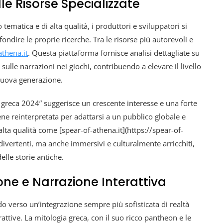
lle Risorse Specializzate
tematica e di alta qualità, i produttori e sviluppatori si
ondire le proprie ricerche. Tra le risorse più autorevoli e
athena.it
. Questa piattaforma fornisce analisi dettagliate su
 sulle narrazioni nei giochi, contribuendo a elevare il livello
 nuova generazione.
ia greca 2024” suggerisce un crescente interesse e una forte
ne reinterpretata per adattarsi a un pubblico globale e
i alta qualità come [spear-of-athena.it](https://spear-of-
divertenti, ma anche immersivi e culturalmente arricchiti,
elle storie antiche.
one e Narrazione Interattiva
o verso un’integrazione sempre più sofisticata di realtà
rattive. La mitologia greca, con il suo ricco pantheon e le