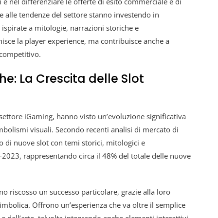
i e nel differenziare le offerte di esito commerciale e di
te alle tendenze del settore stanno investendo in
spirate a mitologie, narrazioni storiche e
hisce la player experience, ma contribuisce anche a
 competitivo.
he: La Crescita delle Slot
settore iGaming, hanno visto un’evoluzione significativa
imbolismi visuali. Secondo recenti analisi di mercato di
o di nuove slot con temi storici, mitologici e
-2023, rappresentando circa il 48% del totale delle nuove
nno riscosso un successo particolare, grazie alla loro
simbolica. Offrono un’esperienza che va oltre il semplice