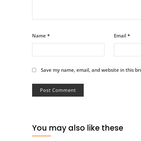
Name
*
Email
*
Save my name, email, and website in this br
You may also like these