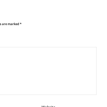
ds are marked
*