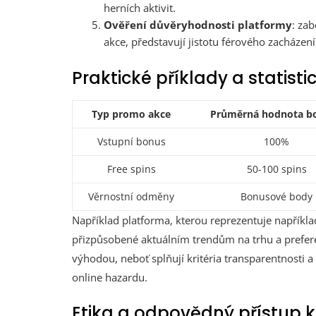
herních aktivit.
Ověření důvěryhodnosti platformy
: zab
akce, představují jistotu férového zacházení
Praktické příklady a statist
Typ promo akce
Průměrná hodnota b
Vstupní bonus
100%
Free spins
50-100 spins
Věrnostní odměny
Bonusové body
Například platforma, kterou reprezentuje napříkla
přizpůsobené aktuálním trendům na trhu a prefer
výhodou, neboť splňují kritéria transparentnosti a 
online hazardu.
Etika a odpovědný přístup