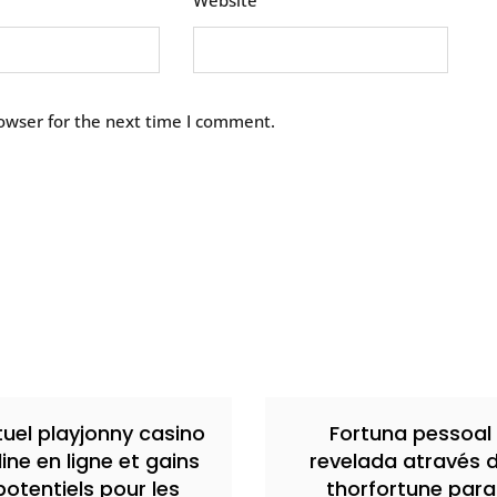
Website
owser for the next time I comment.
uel playjonny casino
Fortuna pessoal
line en ligne et gains
revelada através 
potentiels pour les
thorfortune para