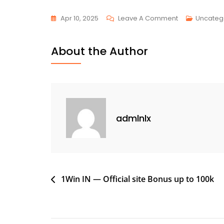
Apr 10, 2025
Leave A Comment
Uncateg
About the Author
admlnlx
1Win IN — Official site Bonus up to 100k