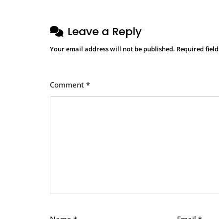
Leave a Reply
Your email address will not be published.
Required fiel
Comment
*