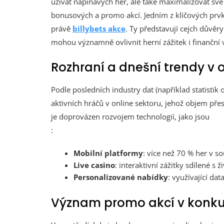
užívat napínavých her, ale také maximalizovat sv
bonusových a promo akcí. Jedním z klíčových prvků
právě
billybets akce
. Ty představují cejch důvěr
mohou významně ovlivnit herní zážitek i finanční 
Rozhraní a dnešní trendy v 
Podle posledních industry dat (například statistik
aktivních hráčů v online sektoru, jehož objem pře
je doprovázen rozvojem technologií, jako jsou
:
Mobilní platformy
: více než 70 % her v s
Live casino
: interaktivní zážitky sdílené s
Personalizované nabídky
: využívající da
Význam promo akcí v konku