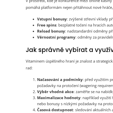
V prostředí, kde je konkurence mezi online kasiny
pomáhá platformám nejen přitáhnout nové hráče, al
Vstupní bonusy
: zvýšené střevní vklady p
Free spins
: bezplatné točení na hracích a
Reload bonusy
: nadstandardní odměny př
Věrnostní programy
: odměny za pravideln
Jak správně vybírat a využ
Vitaminem úspěšného hraní je znalost a strategic
rad:
Načasování a podmínky
: před využitím p
požadavky na protočení (wagering requirem
Výběr vhodné akce
: zaměřte se na nabídk
Maximalizace hodnoty
: například využit
nebo bonusy s nízkými požadavky na proto
Časová dostupnost
: sledování aktuálních 