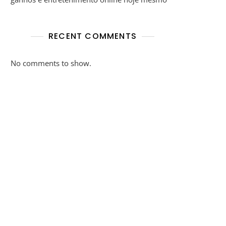
RECENT COMMENTS
No comments to show.