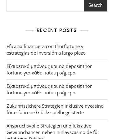
Search
RECENT POSTS
Eficacia financiera con thorfortune y
estrategias de inversión a largo plazo
Εξαιρετικά μπόνους και no deposit thor
fortune για κάθε παίκτη σήμερα
Εξαιρετικά μπόνους και no deposit thor
fortune για κάθε παίκτη σήμερα
Zukunftssichere Strategien inklusive nvcasino
für erfahrene Glücksspielbegeisterte
Anspruchsvolle Strategien und lukrative
Gewinnchancen neben ninlayscasino.de für
erfahrene Spieler