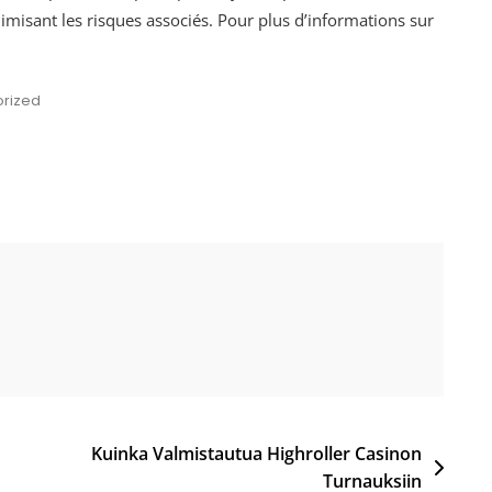
imisant les risques associés. Pour plus d’informations sur
rized
Kuinka Valmistautua Highroller Casinon
Turnauksiin