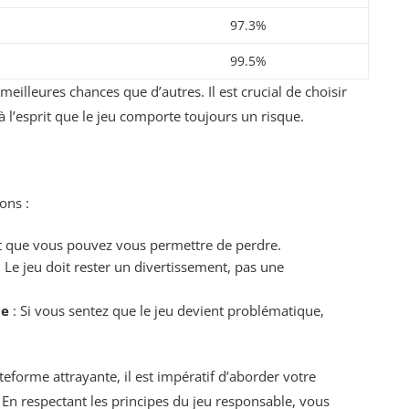
97.3%
99.5%
meilleures chances que d’autres. Il est crucial de choisir
à l’esprit que le jeu comporte toujours un risque.
ons :
nt que vous pouvez vous permettre de perdre.
 Le jeu doit rester un divertissement, pas une
de
: Si vous sentez que le jeu devient problématique,
eforme attrayante, il est impératif d’aborder votre
En respectant les principes du jeu responsable, vous