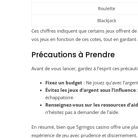
Roulette
Blackjack
Ces chiffres indiquent que certains jeux offrent de 
vos jeux en fonction de ces cotes, tout en gardant 
Précautions à Prendre
Avant de vous lancer, gardez à l’esprit ces précauti
Fixez un budget
: Ne jouez qu’avec l’arge
Évitez les jeux d’argent sous l’influence
:
échappatoire.
Renseignez-vous sur les ressources d’ai
n’hésitez pas à demander de l’aide.
En résumé, bien que 5gringos casino offre une plat
expérience de jeu avec prudence et discernement. 