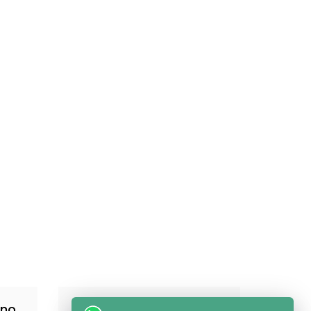
 no
Zukunftssichere