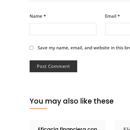
Name
*
Email
*
Save my name, email, and website in this br
You may also like these
Eficacia financiera con
Εξ