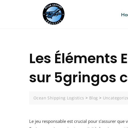
Ho
Les Éléments 
sur 5gringos 
Ocean Shipping Logistics
>
Blog
>
Uncategoriz
Le jeu responsable est crucial pour s’assurer que v