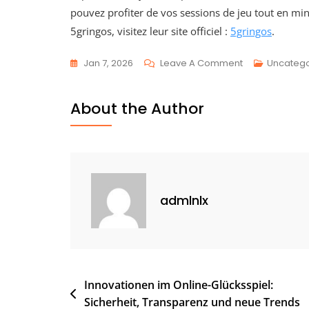
pouvez profiter de vos sessions de jeu tout en min
5gringos, visitez leur site officiel :
5gringos
.
Jan 7, 2026
Leave A Comment
Uncatego
About the Author
admlnlx
Innovationen im Online-Glücksspiel:
Sicherheit, Transparenz und neue Trends