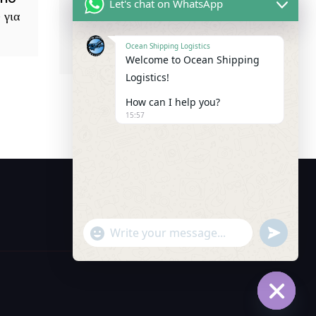
Let's chat on WhatsApp
 για
Strategien inklusive
nvcasino für erfahrene
Ocean Shipping Logistics
Glücksspielbegeisterte
Welcome to Ocean Shipping
Logistics!
How can I help you?
15:57
"
u
WhatsApp Message
+
n
c
d
h
e
a
f
t
i
y
n
_
e
Hide ch