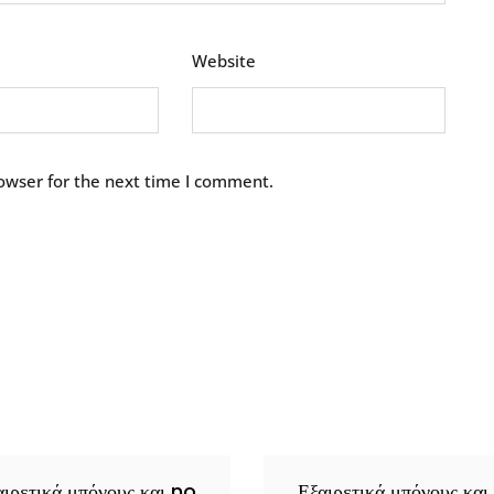
Website
owser for the next time I comment.
αιρετικά μπόνους και no
Εξαιρετικά μπόνους και