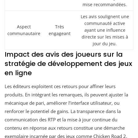
mise recommandées.
Les avis soulignent une
communauté active
Aspect
Très
ayant une influence
communautaire
engageant
directe sur les mises à
jour du jeu.
Impact des avis des joueurs sur la
stratégie de développement des jeux
en ligne
Les éditeurs exploitent ces retours pour affiner leurs
produits. En intégrant les remarques, ils peuvent ajuster la
mécanique de pari, améliorer l’interface utilisateur, ou
renforcer le potentiel de gains. La transparence dans la
communication des RTP et la mise à jour continue du
contenu en réponse aux retours constitue une démarche
exemplaire incarnée par des jeux comme Chicken Road 2.