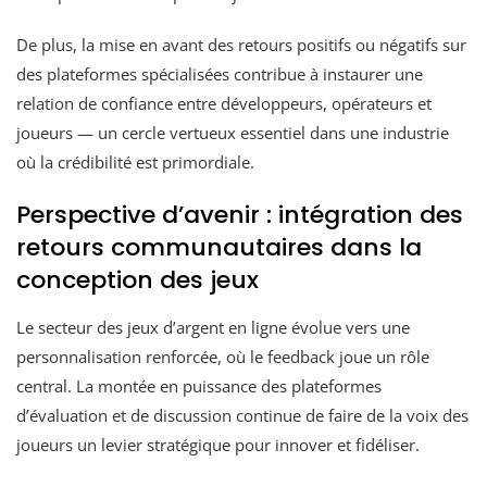
De plus, la mise en avant des retours positifs ou négatifs sur
des plateformes spécialisées contribue à instaurer une
relation de confiance entre développeurs, opérateurs et
joueurs — un cercle vertueux essentiel dans une industrie
où la crédibilité est primordiale.
Perspective d’avenir : intégration des
retours communautaires dans la
conception des jeux
Le secteur des jeux d’argent en ligne évolue vers une
personnalisation renforcée, où le feedback joue un rôle
central. La montée en puissance des plateformes
d’évaluation et de discussion continue de faire de la voix des
joueurs un levier stratégique pour innover et fidéliser.