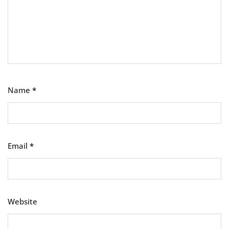
Name
*
Email
*
Website