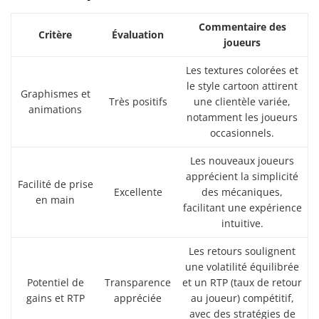
Commentaire des
Critère
Évaluation
joueurs
Les textures colorées et
le style cartoon attirent
Graphismes et
Très positifs
une clientèle variée,
animations
notamment les joueurs
occasionnels.
Les nouveaux joueurs
apprécient la simplicité
Facilité de prise
Excellente
des mécaniques,
en main
facilitant une expérience
intuitive.
Les retours soulignent
une volatilité équilibrée
Potentiel de
Transparence
et un RTP (taux de retour
gains et RTP
appréciée
au joueur) compétitif,
avec des stratégies de