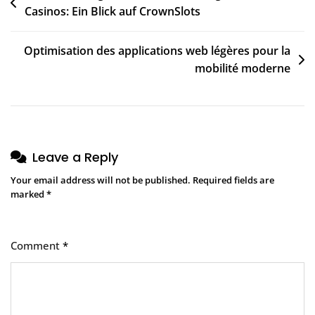
Casinos: Ein Blick auf CrownSlots
Optimisation des applications web légères pour la
mobilité moderne
Leave a Reply
Your email address will not be published.
Required fields are
marked
*
Comment
*