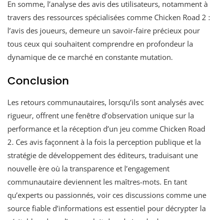
En somme, l’analyse des avis des utilisateurs, notamment à
travers des ressources spécialisées comme Chicken Road 2 :
l’avis des joueurs, demeure un savoir-faire précieux pour
tous ceux qui souhaitent comprendre en profondeur la
dynamique de ce marché en constante mutation.
Conclusion
Les retours communautaires, lorsqu’ils sont analysés avec
rigueur, offrent une fenêtre d’observation unique sur la
performance et la réception d’un jeu comme Chicken Road
2. Ces avis façonnent à la fois la perception publique et la
stratégie de développement des éditeurs, traduisant une
nouvelle ère où la transparence et l’engagement
communautaire deviennent les maîtres-mots. En tant
qu’experts ou passionnés, voir ces discussions comme une
source fiable d’informations est essentiel pour décrypter la