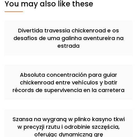
You may also like these
Divertida travessia chickenroad e os
desafios de uma galinha aventureira na
estrada
Absoluta concentración para guiar
chickenroad entre vehículos y batir
récords de supervivencia en la carretera
Szansa na wygraną w plinko kasyno tkwi
w precyzji rzutu i odrobinie szczęścia,
oferując dynamiczną grę