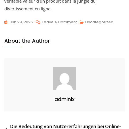
véritable valeur d’un produit dans la jungle du
divertissement en ligne.
Jun 29, 2025
Leave A Comment
Uncategorized
About the Author
admlnlx
Die Bedeutung von Nutzererfahrungen bei Online-