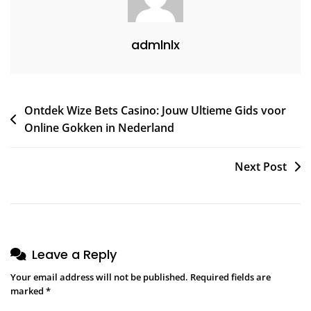
admlnlx
Ontdek Wize Bets Casino: Jouw Ultieme Gids voor
Online Gokken in Nederland
Next Post
Leave a Reply
Your email address will not be published.
Required fields are
marked
*