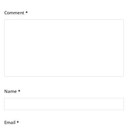
Comment
*
Name
*
Email
*