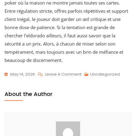
poker où la maison ne montre jamais toutes ses cartes.
Entre régulation stricte, offres parfois répétitives et support
client inégal, le joueur doit garder un œil critique et une
bonne dose de patience. Si la tentation est grande de
chercher l’eldorado ailleurs, il faut aussi savoir que la
sécurité a un prix. Alors, à chacun de miser selon son
tempérament, mais toujours avec un brin de méfiance et
beaucoup de discernement.
May 14, 2026
Leave A Comment
Uncategorized
About the Author