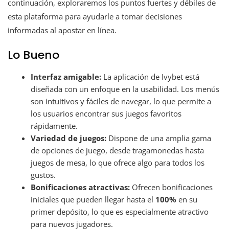
continuación, exploraremos los puntos fuertes y débiles de
esta plataforma para ayudarle a tomar decisiones
informadas al apostar en línea.
Lo Bueno
Interfaz amigable:
La aplicación de Ivybet está
diseñada con un enfoque en la usabilidad. Los menús
son intuitivos y fáciles de navegar, lo que permite a
los usuarios encontrar sus juegos favoritos
rápidamente.
Variedad de juegos:
Dispone de una amplia gama
de opciones de juego, desde tragamonedas hasta
juegos de mesa, lo que ofrece algo para todos los
gustos.
Bonificaciones atractivas:
Ofrecen bonificaciones
iniciales que pueden llegar hasta el
100%
en su
primer depósito, lo que es especialmente atractivo
para nuevos jugadores.