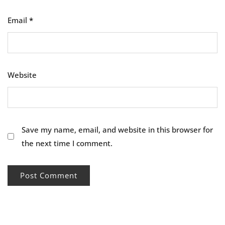
Email
*
Website
Save my name, email, and website in this browser for
the next time I comment.