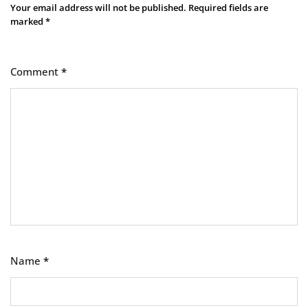
Your email address will not be published.
Required fields are
marked
*
Comment
*
Name
*