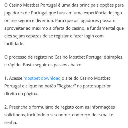
O Casino Mostbet Portugal é uma das principais opções para
jogadores de Portugal que buscam uma experiência de jogo
online segura e divertida. Para que os jogadores possam
aproveitar ao máximo a oferta do casino, é fundamental que
eles sejam capazes de se registar e fazer login com
facilidade.
O processo de registo no Casino Mostbet Portugal é simples
e rápido. Basta seguir os passos abaixo:
1. Acesse
mostbet download
o site do Casino Mostbet
Portugal e clique no botão “Registar” na parte superior
direita da página.
2. Preencha o formulário de registo com as informações
solicitadas, incluindo o seu nome, endereço de e-mail e
senha.