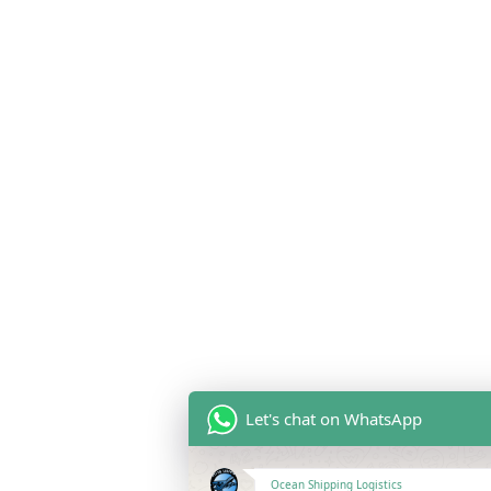
Let's chat on WhatsApp
Ocean Shipping Logistics