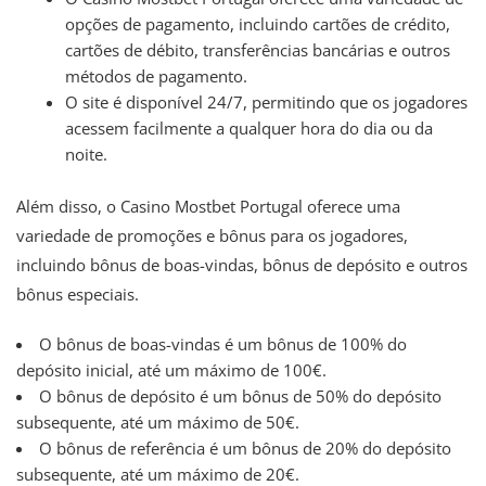
opções de pagamento, incluindo cartões de crédito,
cartões de débito, transferências bancárias e outros
métodos de pagamento.
O site é disponível 24/7, permitindo que os jogadores
acessem facilmente a qualquer hora do dia ou da
noite.
Além disso, o Casino Mostbet Portugal oferece uma
variedade de promoções e bônus para os jogadores,
incluindo bônus de boas-vindas, bônus de depósito e outros
bônus especiais.
O bônus de boas-vindas é um bônus de 100% do
depósito inicial, até um máximo de 100€.
O bônus de depósito é um bônus de 50% do depósito
subsequente, até um máximo de 50€.
O bônus de referência é um bônus de 20% do depósito
subsequente, até um máximo de 20€.