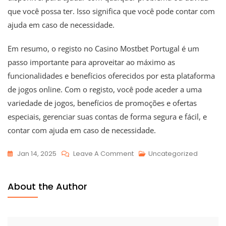
que você possa ter. Isso significa que você pode contar com
ajuda em caso de necessidade.
Em resumo, o registo no Casino Mostbet Portugal é um
passo importante para aproveitar ao máximo as
funcionalidades e benefícios oferecidos por esta plataforma
de jogos online. Com o registo, você pode aceder a uma
variedade de jogos, benefícios de promoções e ofertas
especiais, gerenciar suas contas de forma segura e fácil, e
contar com ajuda em caso de necessidade.
Jan 14, 2025
Leave A Comment
Uncategorized
About the Author