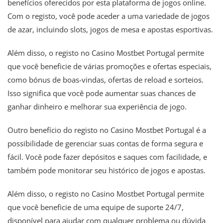
benefícios oferecidos por esta plataforma de jogos online.
Com o registo, você pode aceder a uma variedade de jogos
de azar, incluindo slots, jogos de mesa e apostas esportivas.
Além disso, o registo no Casino Mostbet Portugal permite
que você beneficie de várias promoções e ofertas especiais,
como bónus de boas-vindas, ofertas de reload e sorteios.
Isso significa que você pode aumentar suas chances de
ganhar dinheiro e melhorar sua experiência de jogo.
Outro benefício do registo no Casino Mostbet Portugal é a
possibilidade de gerenciar suas contas de forma segura e
fácil. Você pode fazer depósitos e saques com facilidade, e
também pode monitorar seu histórico de jogos e apostas.
Além disso, o registo no Casino Mostbet Portugal permite
que você beneficie de uma equipe de suporte 24/7,
disponível para ajudar com qualquer problema ou dúvida