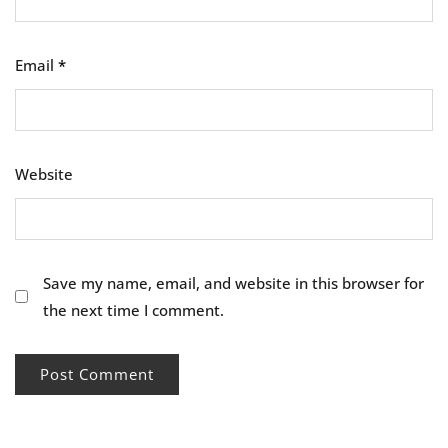
Email
*
Website
Save my name, email, and website in this browser for
the next time I comment.