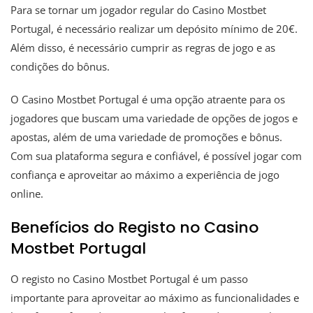
Para se tornar um jogador regular do Casino Mostbet
Portugal, é necessário realizar um depósito mínimo de 20€.
Além disso, é necessário cumprir as regras de jogo e as
condições do bônus.
O Casino Mostbet Portugal é uma opção atraente para os
jogadores que buscam uma variedade de opções de jogos e
apostas, além de uma variedade de promoções e bônus.
Com sua plataforma segura e confiável, é possível jogar com
confiança e aproveitar ao máximo a experiência de jogo
online.
Benefícios do Registo no Casino
Mostbet Portugal
O registo no Casino Mostbet Portugal é um passo
importante para aproveitar ao máximo as funcionalidades e