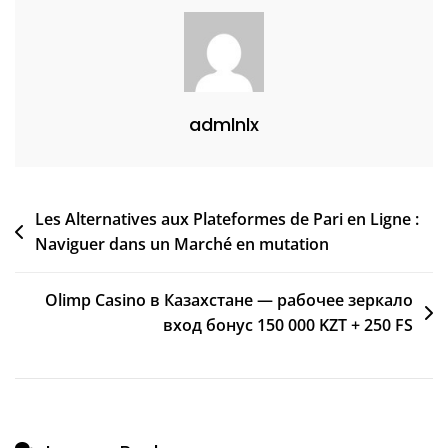
admlnlx
Les Alternatives aux Plateformes de Pari en Ligne :
Naviguer dans un Marché en mutation
Olimp Casino в Казахстане — рабочее зеркало
вход бонус 150 000 KZT + 250 FS