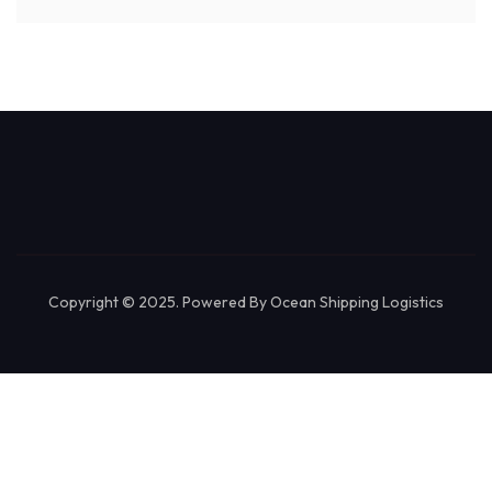
Copyright © 2025. Powered By Ocean Shipping Logistics