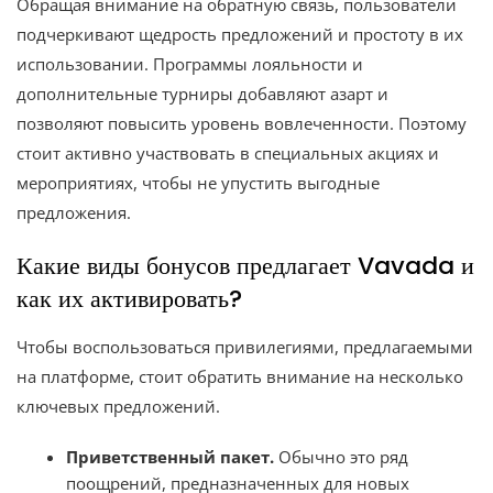
Обращая внимание на обратную связь, пользователи
подчеркивают щедрость предложений и простоту в их
использовании. Программы лояльности и
дополнительные турниры добавляют азарт и
позволяют повысить уровень вовлеченности. Поэтому
стоит активно участвовать в специальных акциях и
мероприятиях, чтобы не упустить выгодные
предложения.
Какие виды бонусов предлагает Vavada и
как их активировать?
Чтобы воспользоваться привилегиями, предлагаемыми
на платформе, стоит обратить внимание на несколько
ключевых предложений.
Приветственный пакет.
Обычно это ряд
поощрений, предназначенных для новых