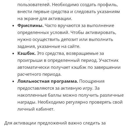
пользователей. Необходимо создать профиль,
внести первые средства и следовать указаниям
на экране для активации.
Фриспины.
Часто вручаются за выполнение
определенных условий. Чтобы активировать,
нужно осуществить депозит или выполнить
задания, указанные на сайте.
Кэшбэк.
Это средства, возвращаемые за
проигрыши в определенный период. Участник
автоматически получает кэшбэк по завершении
расчетного периода.
Лояльностная программа.
Поощрения
предоставляются за активную игру. За
накопленные баллы можно получить различные
награды. Необходимо регулярно проверять свой
личный кабинет.
Для активации предложений важно следить за