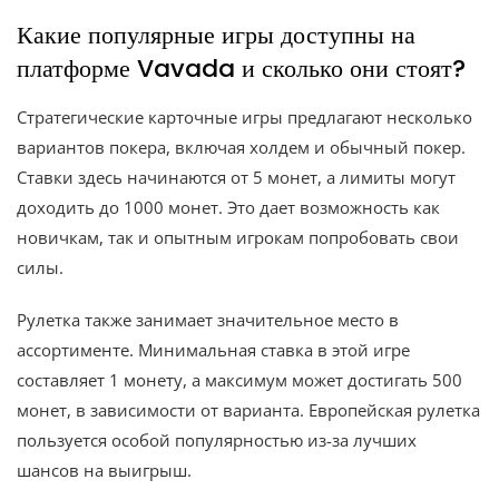
Какие популярные игры доступны на
платформе Vavada и сколько они стоят?
Стратегические карточные игры предлагают несколько
вариантов покера, включая холдем и обычный покер.
Ставки здесь начинаются от 5 монет, а лимиты могут
доходить до 1000 монет. Это дает возможность как
новичкам, так и опытным игрокам попробовать свои
силы.
Рулетка также занимает значительное место в
ассортименте. Минимальная ставка в этой игре
составляет 1 монету, а максимум может достигать 500
монет, в зависимости от варианта. Европейская рулетка
пользуется особой популярностью из-за лучших
шансов на выигрыш.