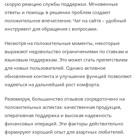
скорую реакцию службы поддержки. Мгновенные
ответы и помощь в решении проблем создают
положительное впечатление. Чат на сайте – удобный
инструмент для обращения с вопросами.
Несмотря на положительные моменты, некоторые
выражают недовольство ограничениями по ставкам и
языковым поддержкам. Это может стать препятствием
для новых пользователей. Однако активное
обновление контента и улучшение функций позволяют
надеяться на дальнейший рост комфорта.
Резюмируя, большинство отзывов сосредоточено на
положительных аспектах: качественная продукция,
оперативная поддержка и высокая надежность
финансовых операций. Эти факторы действительно
формируют хороший опыт для азартных любителей.