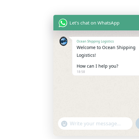
Let's chat on WhatsApp
Ocean Shipping Logistics
Welcome to Ocean Shipping
Logistics!
How can I help you?
18:58
"
WhatsApp Message
+
c
h