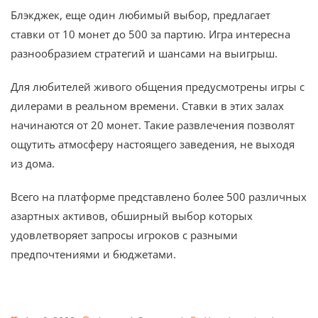
Блэкджек, еще один любимый выбор, предлагает
ставки от 10 монет до 500 за партию. Игра интересна
разнообразием стратегий и шансами на выигрыш.
Для любителей живого общения предусмотрены игры с
дилерами в реальном времени. Ставки в этих залах
начинаются от 20 монет. Такие развлечения позволят
ощутить атмосферу настоящего заведения, не выходя
из дома.
Всего на платформе представлено более 500 различных
азартных активов, обширный выбор которых
удовлетворяет запросы игроков с разными
предпочтениями и бюджетами.