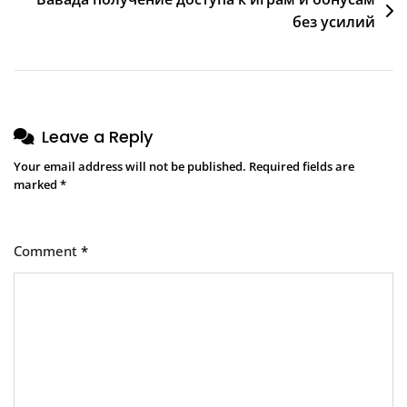
без усилий
Leave a Reply
Your email address will not be published.
Required fields are
marked
*
Comment
*