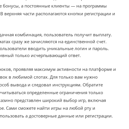
ые бонусы, а постоянные клиенты — на программы
В верхняя части располагаются кнопки регистрации и
дачная комбинация, пользователь получит выплату.
атах сразу же зачисляются на единственной счет.
 пользователи вводить уникальные логин и пароль.
тивный только исчерпывающий ответ.
роков, проявляя максимум активности на платформе и
вок в любимой слотах. Для только вам нужно
пособ вывода и следовал инструкциям. Обратите
т учитываться определенные ограничения только
 казино представлен широкий выбор игр, включая
гое. Сами сможете найти игры на любой рту и
спользовать а достоверные данные или регистрации.