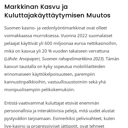
Markkinan Kasvu ja
Kuluttajakäyttäytymisen Muutos
Suomen kasino- ja vedonlyöntimarkkinat ovat olleet
voimakkaassa murroksessa. Vuonna 2022 suomalaiset
pelaajat käyttivät yli 600 miljoonaa euroa nettikasinoihin,
mikä on kasvua yli 20 % vuoden takaiseen verrattuna
(
Lähde: Arvopaperi, Suomen rahapelimarkkina 2023
). Tämän
kasvun taustalla on kyky sopeutua mobiililaitteiden
erinomaiseen käyttökelpoisuuteen, parempiin
kannustinpalkkioihin, vastuullisuustoimiin sekä yhä
monipuolisempiin pelikokemuksiin.
Entistä vaativammat kuluttajat etsivät enemmän
persoonallisia ja interaktiivisia pelejä, mitä uudet alustat
pystyvätkin tarjoamaan. Esimerkiksi pelivivahteet, kuten
live-kasino ja progressiiviset jättipotit, ovat tehneet