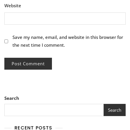
Website
Save my name, email, and website in this browser for
the next time I comment.
Search
Search
RECENT POSTS