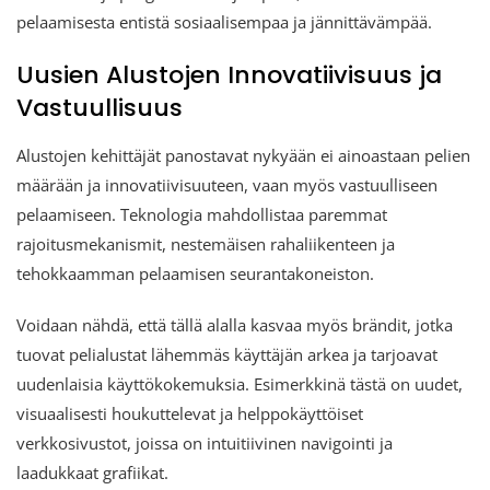
pelaamisesta entistä sosiaalisempaa ja jännittävämpää.
Uusien Alustojen Innovatiivisuus ja
Vastuullisuus
Alustojen kehittäjät panostavat nykyään ei ainoastaan pelien
määrään ja innovatiivisuuteen, vaan myös vastuulliseen
pelaamiseen. Teknologia mahdollistaa paremmat
rajoitusmekanismit, nestemäisen rahaliikenteen ja
tehokkaamman pelaamisen seurantakoneiston.
Voidaan nähdä, että tällä alalla kasvaa myös brändit, jotka
tuovat pelialustat lähemmäs käyttäjän arkea ja tarjoavat
uudenlaisia käyttökokemuksia. Esimerkkinä tästä on uudet,
visuaalisesti houkuttelevat ja helppokäyttöiset
verkkosivustot, joissa on intuitiivinen navigointi ja
laadukkaat grafiikat.