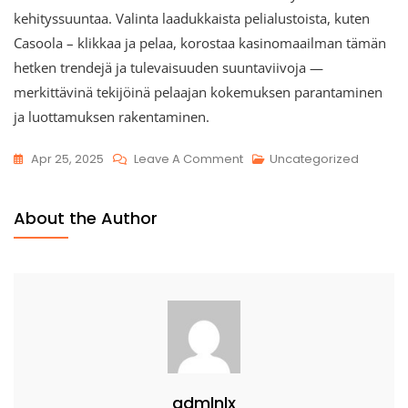
kehityssuuntaa. Valinta laadukkaista pelialustoista, kuten
Casoola – klikkaa ja pelaa, korostaa kasinomaailman tämän
hetken trendejä ja tulevaisuuden suuntaviivoja —
merkittävinä tekijöinä pelaajan kokemuksen parantaminen
ja luottamuksen rakentaminen.
Apr 25, 2025
Leave A Comment
Uncategorized
About the Author
admlnlx