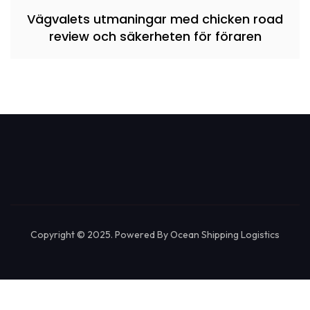
Vägvalets utmaningar med chicken road
review och säkerheten för föraren
Copyright © 2025. Powered By Ocean Shipping Logistics