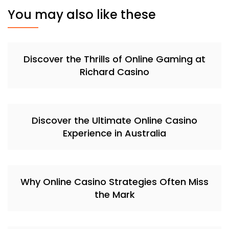
You may also like these
Discover the Thrills of Online Gaming at
Richard Casino
Discover the Ultimate Online Casino
Experience in Australia
Why Online Casino Strategies Often Miss
the Mark