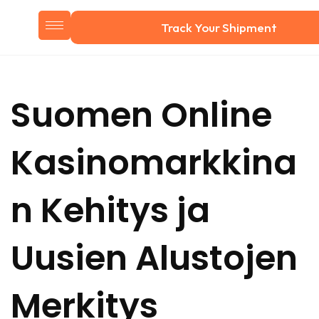
Track Your Shipment
Suomen Online
Kasinomarkkina
n Kehitys ja
Uusien Alustojen
Merkitys