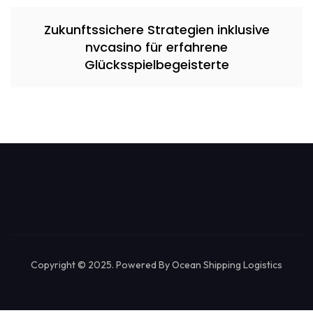
Zukunftssichere Strategien inklusive
nvcasino für erfahrene
Glücksspielbegeisterte
Copyright © 2025. Powered By Ocean Shipping Logistics