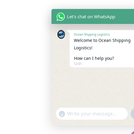
Let's chat on WhatsApp
Ocean Shipping Logistics
Welcome to Ocean Shipping
Logistics!
How can I help you?
12:01
"
WhatsApp Message
+
c
h
a