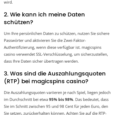
wird.
2. Wie kann ich meine Daten
schützen?
Um Ihre persönlichen Daten zu schützen, nutzen Sie sichere
Passwörter und aktivieren Sie die Zwei-Faktor-
Authentifizierung, wenn diese verfügbar ist. magicspins
casino verwendet SSL-Verschlüsselung, um sicherzustellen,
dass Ihre Daten sicher übertragen werden.
3. Was sind die Auszahlungsquoten
(RTP) bei magicspins casino?
Die Auszahlungsquoten variieren je nach Spiel, liegen jedoch
im Durchschnitt bei etwa
95% bis 98%
. Das bedeutet, dass
Sie im Schnitt zwischen 95 und 98 Cent für jeden Euro, den
Sie setzen, zurückerhalten können. Achten Sie auf die RTP-