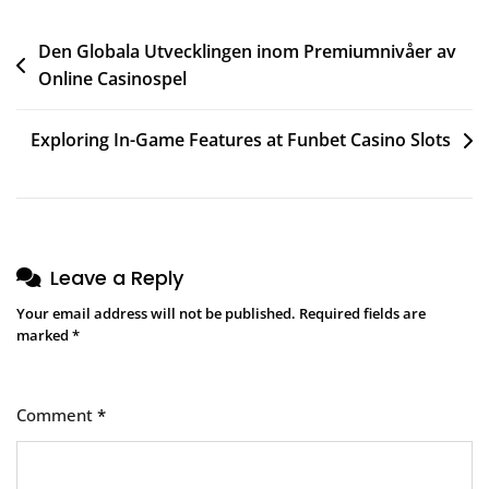
Den Globala Utvecklingen inom Premiumnivåer av
Online Casinospel
Exploring In-Game Features at Funbet Casino Slots
Leave a Reply
Your email address will not be published.
Required fields are
marked
*
Comment
*