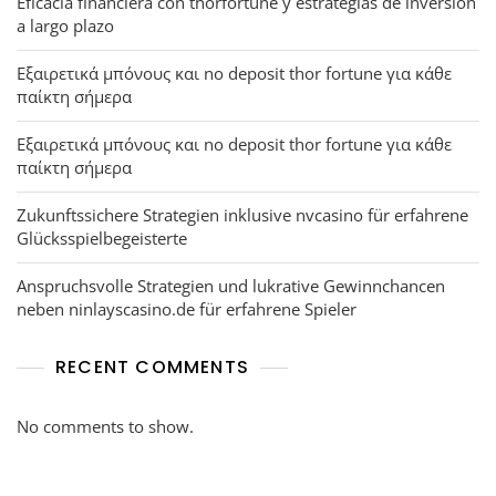
Eficacia financiera con thorfortune y estrategias de inversión
a largo plazo
Εξαιρετικά μπόνους και no deposit thor fortune για κάθε
παίκτη σήμερα
Εξαιρετικά μπόνους και no deposit thor fortune για κάθε
παίκτη σήμερα
Zukunftssichere Strategien inklusive nvcasino für erfahrene
Glücksspielbegeisterte
Anspruchsvolle Strategien und lukrative Gewinnchancen
neben ninlayscasino.de für erfahrene Spieler
RECENT COMMENTS
No comments to show.