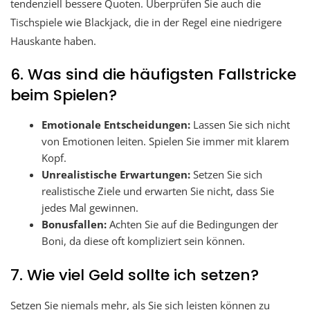
tendenziell bessere Quoten. Überprüfen Sie auch die
Tischspiele wie Blackjack, die in der Regel eine niedrigere
Hauskante haben.
6. Was sind die häufigsten Fallstricke
beim Spielen?
Emotionale Entscheidungen:
Lassen Sie sich nicht
von Emotionen leiten. Spielen Sie immer mit klarem
Kopf.
Unrealistische Erwartungen:
Setzen Sie sich
realistische Ziele und erwarten Sie nicht, dass Sie
jedes Mal gewinnen.
Bonusfallen:
Achten Sie auf die Bedingungen der
Boni, da diese oft kompliziert sein können.
7. Wie viel Geld sollte ich setzen?
Setzen Sie niemals mehr, als Sie sich leisten können zu