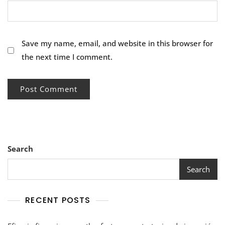
Save my name, email, and website in this browser for
the next time I comment.
Search
Search
RECENT POSTS