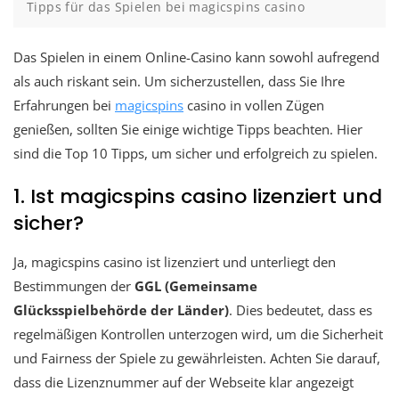
Tipps für das Spielen bei magicspins casino
Das Spielen in einem Online-Casino kann sowohl aufregend
als auch riskant sein. Um sicherzustellen, dass Sie Ihre
Erfahrungen bei
magicspins
casino in vollen Zügen
genießen, sollten Sie einige wichtige Tipps beachten. Hier
sind die Top 10 Tipps, um sicher und erfolgreich zu spielen.
1. Ist magicspins casino lizenziert und
sicher?
Ja, magicspins casino ist lizenziert und unterliegt den
Bestimmungen der
GGL (Gemeinsame
Glücksspielbehörde der Länder)
. Dies bedeutet, dass es
regelmäßigen Kontrollen unterzogen wird, um die Sicherheit
und Fairness der Spiele zu gewährleisten. Achten Sie darauf,
dass die Lizenznummer auf der Webseite klar angezeigt