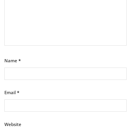
Name
*
Email
*
Website