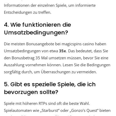
Informationen der einzelnen Spiele, um informierte
Entscheidungen zu treffen.
4. Wie funktionieren die
Umsatzbedingungen?
Die meisten Bonusangebote bei magicspins casino haben
Umsatzbedingungen von etwa
35x
. Das bedeutet, dass Sie
den Bonusbetrag 35 Mal umsetzen müssen, bevor Sie eine
Auszahlung vornehmen können. Lesen Sie die Bedingungen
sorgfältig durch, um Überraschungen zu vermeiden.
5. Gibt es spezielle Spiele, die ich
bevorzugen sollte?
Spiele mit höheren RTPs sind oft die beste Wahl.
Spielautomaten wie „Starburst“ oder „Gonzo’s Quest“ bieten