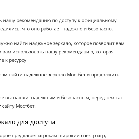
ь нашу рекомендацию по доступу к официальному
бедились, что оно работает надежно и безопасно.
нужно найти надежное зеркало, которое позволит вам
 вам использовать нашу рекомендацию, которая
е к ресурсу.
вам найти надежное зеркало Мостбет и продолжить
рое вы нашли, надежным и безопасным, перед тем как
 сайту Мостбет.
ркало для доступа
орое предлагает игрокам широкий спектр игр,