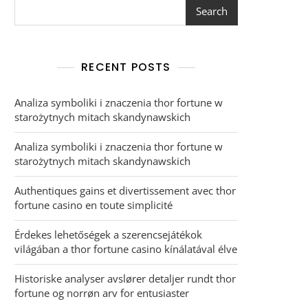
Search
RECENT POSTS
Analiza symboliki i znaczenia thor fortune w
starożytnych mitach skandynawskich
Analiza symboliki i znaczenia thor fortune w
starożytnych mitach skandynawskich
Authentiques gains et divertissement avec thor
fortune casino en toute simplicité
Érdekes lehetőségek a szerencsejátékok
világában a thor fortune casino kínálatával élve
Historiske analyser avslører detaljer rundt thor
fortune og norrøn arv for entusiaster