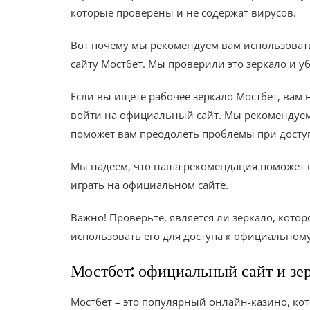
которые проверены и не содержат вирусов.
Вот почему мы рекомендуем вам использоват
сайту Мостбет. Мы проверили это зеркало и у
Если вы ищете рабочее зеркало Мостбет, вам 
войти на официальный сайт. Мы рекомендуем
поможет вам преодолеть проблемы при доступ
Мы надеем, что наша рекомендация поможет 
играть на официальном сайте.
Важно! Проверьте, является ли зеркало, кото
использовать его для доступа к официальному
Мостбет: официальный сайт и зе
Мостбет – это популярный онлайн-казино, кот