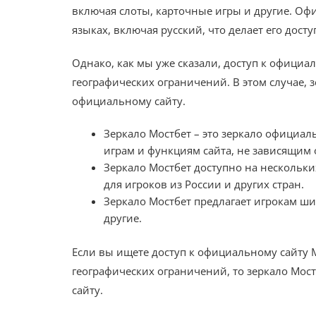
включая слоты, карточные игры и другие. Оф
языках, включая русский, что делает его дост
Однако, как мы уже сказали, доступ к официа
географических ограничений. В этом случае, з
официальному сайту.
Зеркало Мостбет – это зеркало официаль
играм и функциям сайта, не зависящим 
Зеркало Мостбет доступно на нескольких
для игроков из России и других стран.
Зеркало Мостбет предлагает игрокам ши
другие.
Если вы ищете доступ к официальному сайту М
географических ограничений, то зеркало Мос
сайту.