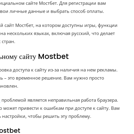
фициальном сайте Мостбет. Для регистрации вам
свои личные данные и выбрать способ оплаты.
 сайт Мостбет, на котором доступны игры, функции
на нескольких языках, включая русский, что делает
 стран.
льному сайту Mostbet
овка доступа к сайту из-за наличия на нем рекламы.
есь – это временное решение. Вам нужно просто
ановлен.
о
проблемой является неправильная работа браузера.
то может привести к ошибкам при доступе к сайту. Вам
 настройки, чтобы решить эту проблему.
Mostbet