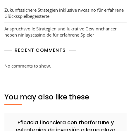
Zukunftssichere Strategien inklusive nvcasino für erfahrene
Glücksspielbegeisterte
Anspruchsvolle Strategien und lukrative Gewinnchancen
neben ninlayscasino.de für erfahrene Spieler
RECENT COMMENTS
No comments to show.
You may also like these
Eficacia financiera con thorfortune y
estrategias de inversión a largo plazo