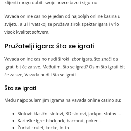
klijenti mogu dobiti svoje novce brzo i sigurno.
Vavada online casino je jedan od najboljih online kasina u
svijetu, a u Hrvatskoj se pružava širok spektar igara i vrlo
visok kvalitet softvera.
Pružatelji igara: šta se igrati
Vavada online casino nudi široki izbor igara, što znači da
igrati bit će za sve. Međutim, što se igrati? Osim što igrati bit
će za sve, Vavada nudi i šta se igrati.
Šta se igrati
Među najpopularnijim igrama na Vavada online casino su:
Slotovi: klasični slotovi, 3D slotovi, jackpot slotovi…
Kartaške igre: blackjack, baccarat, poker…
Žurkali: rulet, kocke, lotto…