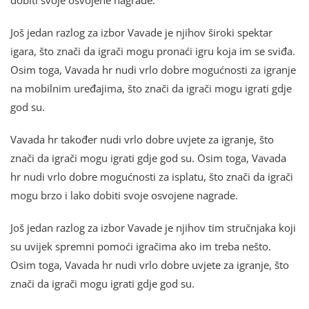
Još jedan razlog za izbor Vavade je njihov široki spektar
igara, što znači da igrači mogu pronaći igru koja im se sviđa.
Osim toga, Vavada hr nudi vrlo dobre mogućnosti za igranje
na mobilnim uređajima, što znači da igrači mogu igrati gdje
god su.
Vavada hr također nudi vrlo dobre uvjete za igranje, što
znači da igrači mogu igrati gdje god su. Osim toga, Vavada
hr nudi vrlo dobre mogućnosti za isplatu, što znači da igrači
mogu brzo i lako dobiti svoje osvojene nagrade.
Još jedan razlog za izbor Vavade je njihov tim stručnjaka koji
su uvijek spremni pomoći igračima ako im treba nešto.
Osim toga, Vavada hr nudi vrlo dobre uvjete za igranje, što
znači da igrači mogu igrati gdje god su.