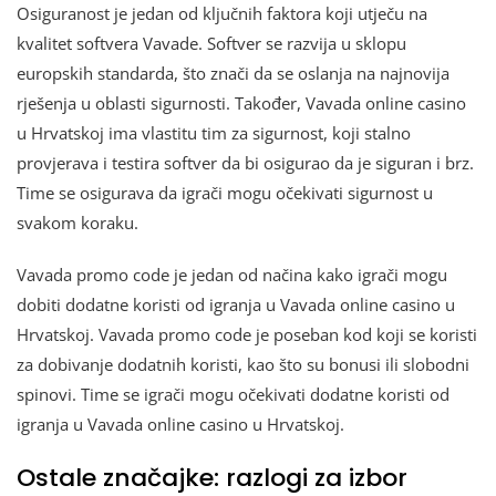
Osiguranost je jedan od ključnih faktora koji utječu na
kvalitet softvera Vavade. Softver se razvija u sklopu
europskih standarda, što znači da se oslanja na najnovija
rješenja u oblasti sigurnosti. Također, Vavada online casino
u Hrvatskoj ima vlastitu tim za sigurnost, koji stalno
provjerava i testira softver da bi osigurao da je siguran i brz.
Time se osigurava da igrači mogu očekivati sigurnost u
svakom koraku.
Vavada promo code je jedan od načina kako igrači mogu
dobiti dodatne koristi od igranja u Vavada online casino u
Hrvatskoj. Vavada promo code je poseban kod koji se koristi
za dobivanje dodatnih koristi, kao što su bonusi ili slobodni
spinovi. Time se igrači mogu očekivati dodatne koristi od
igranja u Vavada online casino u Hrvatskoj.
Ostale značajke: razlogi za izbor