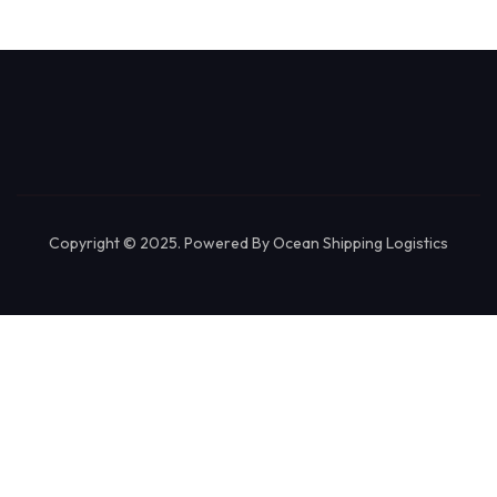
Copyright © 2025. Powered By Ocean Shipping Logistics