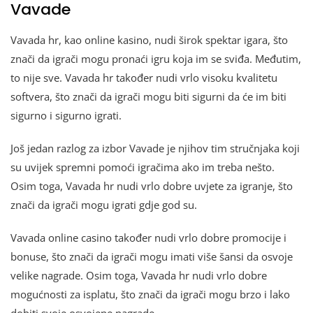
Vavade
Vavada hr, kao online kasino, nudi širok spektar igara, što
znači da igrači mogu pronaći igru koja im se sviđa. Međutim,
to nije sve. Vavada hr također nudi vrlo visoku kvalitetu
softvera, što znači da igrači mogu biti sigurni da će im biti
sigurno i sigurno igrati.
Još jedan razlog za izbor Vavade je njihov tim stručnjaka koji
su uvijek spremni pomoći igračima ako im treba nešto.
Osim toga, Vavada hr nudi vrlo dobre uvjete za igranje, što
znači da igrači mogu igrati gdje god su.
Vavada online casino također nudi vrlo dobre promocije i
bonuse, što znači da igrači mogu imati više šansi da osvoje
velike nagrade. Osim toga, Vavada hr nudi vrlo dobre
mogućnosti za isplatu, što znači da igrači mogu brzo i lako
dobiti svoje osvojene nagrade.