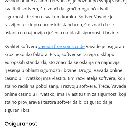
Vavada online casino u Hrvatskoj je poznat po svojoj visokoj
kvaliteti softvera, što znači da igrači mogu očekivati
sigurnost i brzinu u svakom koraku. Softver Vavade je
razvijen u sklopu europskih standarda, što znači da se
oslanja na najnovija rješenja u oblasti sigurnosti i brzine.
Kvalitet softvera
vavada free spins code
Vavade je osiguran
kroz nekoliko faktora. Prvo, softver se razvija u sklopu
europskih standarda, što znači da se oslanja na najnovija
rješenja u oblasti sigurnosti i brzine. Drugo, Vavada online
casino u Hrvatskoj ima vlastitu tim razvijatelja softvera, koji
stalno radili na poboljšanju i razvoju softvera. Treće, Vavada
online casino u Hrvatskoj ima i vlastitu tim za sigurnost, koji
stalno provjerava i testira softver da bi osigurao da je
siguran i brz.
Osiguranost