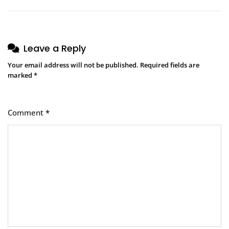
Leave a Reply
Your email address will not be published.
Required fields are
marked
*
Comment
*