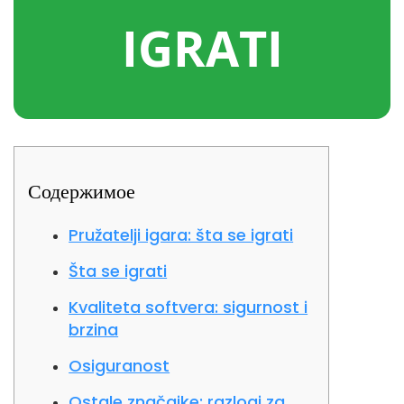
IGRATI
Содержимое
Pružatelji igara: šta se igrati
Šta se igrati
Kvaliteta softvera: sigurnost i
brzina
Osiguranost
Ostale značajke: razlogi za