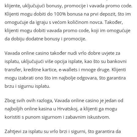
klijente, uključujući bonusy, promocije i vavada promo code.
Klijenti mogu dobiti do 100% bonusa na prvi depozit, što im
omogućuje da igraju s većom količinom novca. Također,
klijenti mogu dobiti vavada promo code, koji im omogućuje
da dobiju dodatne bonusy i promocije.
Vavada online casino također nudi vrlo dobre uvjete za
isplatu, uključujući više opcija isplate, kao što su bankovni
transfer, kreditne kartice, e-wallets i mnoge druge. Klijenti
mogu izabrati ono što im najbolje odgovara, što garantira
brzu i sigurnu isplatu.
Zbog svih ovih razloga, Vavada online casino je jedan od
najboljih online kasina u Hrvatskoj, a klijenti ga mogu
koristiti s punom sigurnom i zabavnim iskustvom.
Zahtjevi za isplatu su vrlo brzi i sigurni, što garantira da